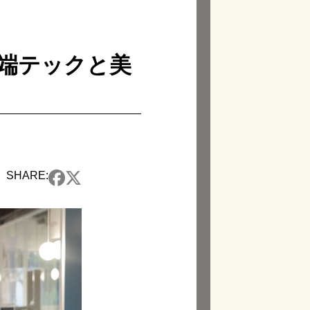
1 先端テックと美
ン
SHARE: