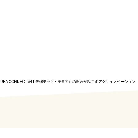
】TSUKUBA CONNÉCT #41 先端テックと美食文化の融合が起こすアグリイノベーション