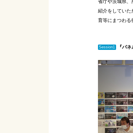
省庁や茨城県、
紹介をしていた
育等にまつわる
『パネ
Session1