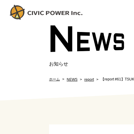
N
EW
S
お知らせ
ホーム
【report #61
NEWS
report