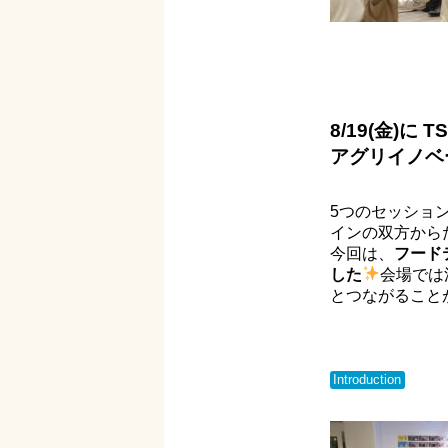
8/19(金)に
T
アグリイノベ
5つのセッショ
インの双方から
今回は、
フード
した
会場では
とつながること
Introduction