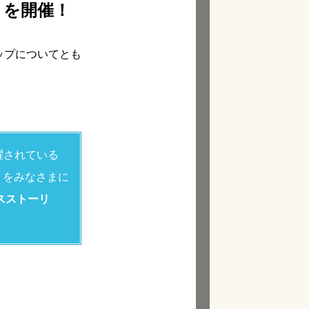
”』を開催！
ップについてとも
躍されている
をみなさまに
スストーリ