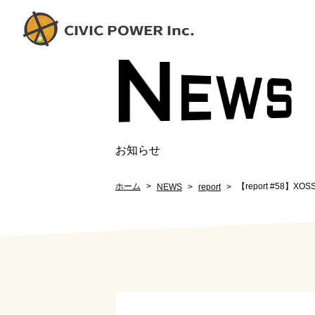
N
EW
S
お知らせ
ホーム
【report #58】X
NEWS
report