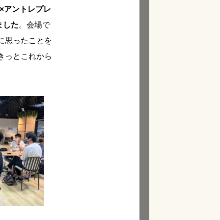
×アントレプレ
ました
。会場で
に思ったことを
きっとこれから