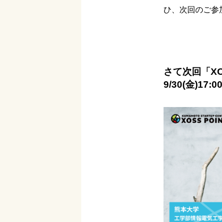
ひ、次回のご参
さて次回「XO
9/30(金)17