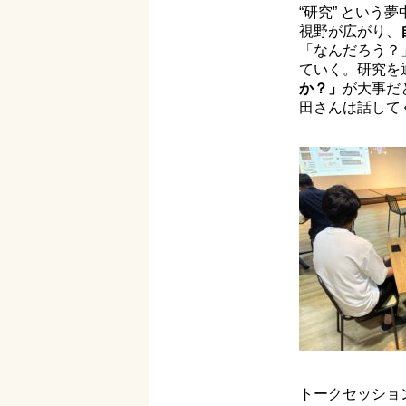
“研究” とい
視野が広がり、
「なんだろう？
ていく。研究を
か？」
が大事だ
田さんは話して
トークセッショ