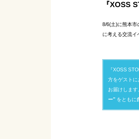
『XOSS
8/6(土)に熊
に考える交流イ
『XOSS 
方をゲストに
お届けします
ー”
をともに