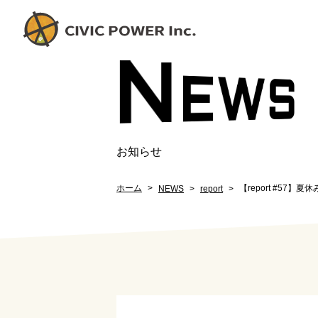
N
EW
S
お知らせ
ホーム
【report #5
NEWS
report