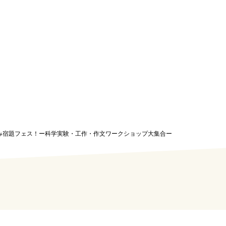
7】夏休み宿題フェス！ー科学実験・工作・作文ワークショップ大集合ー