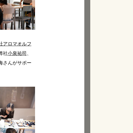
社アロマオルフ
弊社
小泉祐司
、
海さんがサポー