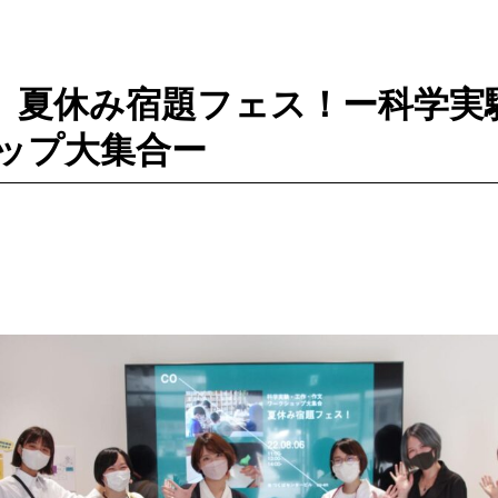
 #57】夏休み宿題フェス！ー科学
ップ大集合ー