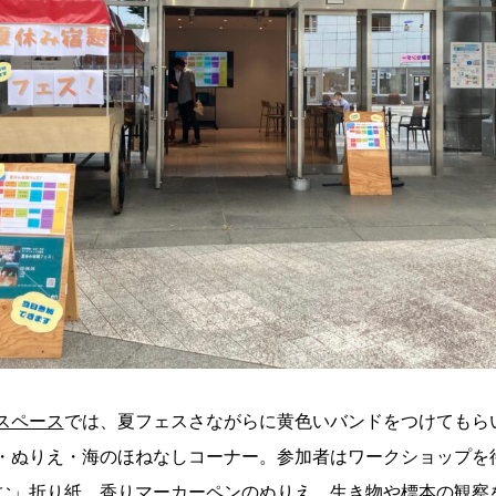
スペース
では、夏フェスさながらに黄色いバンドをつけてもら
・ぬりえ・海のほねなしコーナー。参加者はワークショップを
む」折り紙、
香りマーカーペン
のぬりえ、生き物や標本の観察