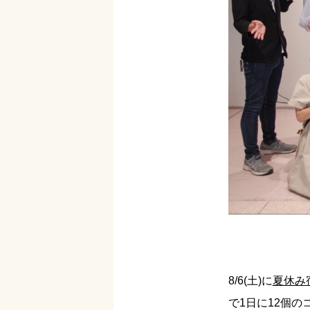
8/6(土)に
夏休み
で1日に12個