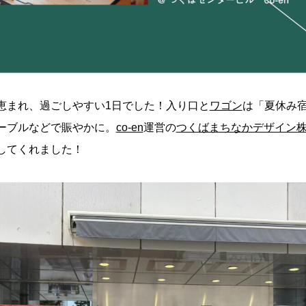
恵まれ、過ごしやすい1日でした！入り口と
ワゴン
は「夏休み
ーブルなどで賑やかに。
co-en
運営の
つくばまちなかデザイン
してくれました！