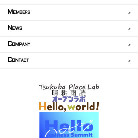
M
EMBERS
N
EWS
C
OMPANY
C
ONTACT