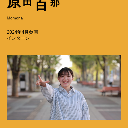
原
田
那
百
Momona
2024年4月参画
インターン