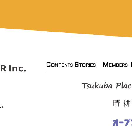
C
S
M
TORIES
ONTENTS
EMBERS
A