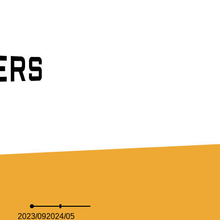
M
RS
2023/09
2024/05