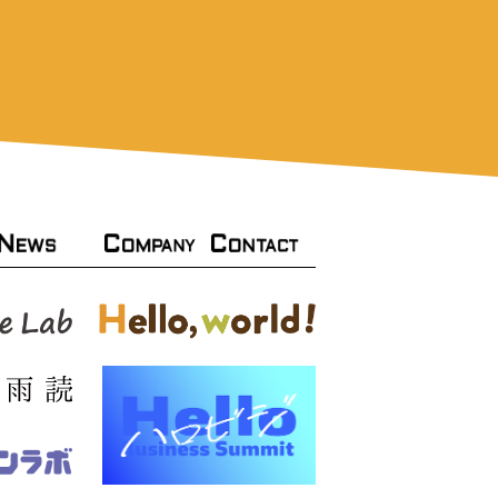
N
C
C
OMPANY
ONTACT
EWS