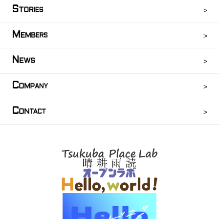
S
TORIES
M
EMBERS
N
EWS
C
OMPANY
C
ONTACT