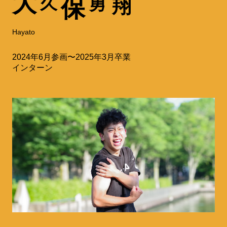
大
久
勇
保
翔
Hayato
2024年6月参画〜2025年3月卒業
インターン