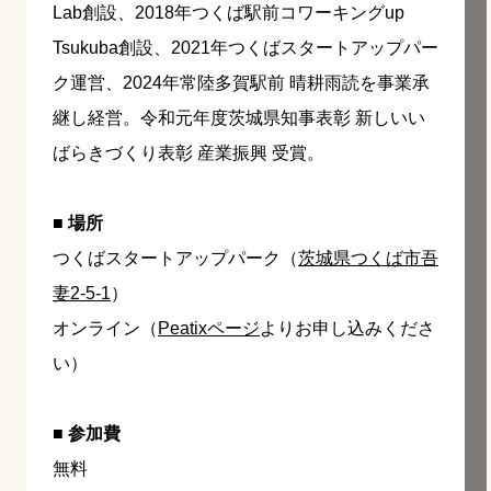
Lab創設、2018年つくば駅前コワーキングup
Tsukuba創設、2021年つくばスタートアップパー
ク運営、2024年常陸多賀駅前 晴耕雨読を事業承
継し経営。令和元年度茨城県知事表彰 新しいい
ばらきづくり表彰 産業振興 受賞。
■ 場所
つくばスタートアップパーク（
茨城県つくば市吾
妻2-5-1
）
オンライン（
Peatixページ
よりお申し込みくださ
い）
■ 参加費
無料