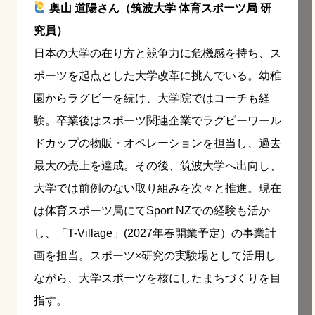
奥山 道陽さん（
筑波大学 体育スポーツ局
研
究員）
日本の大学の在り方と競争力に危機感を持ち、ス
ポーツを起点とした大学改革に挑んでいる。幼稚
園からラグビーを続け、大学院ではコーチも経
験。卒業後はスポーツ関連企業でラグビーワール
ドカップの物販・オペレーションを担当し、過去
最大の売上を達成。その後、筑波大学へ出向し、
大学では前例のない取り組みを次々と推進。現在
は体育スポーツ局にてSport NZでの経験も活か
し、「T-Village」(2027年春開業予定）の事業計
画を担当。スポーツ×研究の実験場として活用し
ながら、大学スポーツを核にしたまちづくりを目
指す。