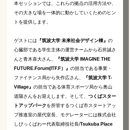
本セッションでは、これらの拠点の活用方法や、
その大きな場を一体的に動かしていくためのヒン
トを提供します。
ゲストには
『筑波大学 未来社会デザイン棟』
の
心臓部である学生主体の運営チームから石井誠さ
んと青木喜大さん、
『筑波大学 IMAGINE THE
FUTURE.Forum(ITF.F）』
の担当である事業・
ファイナンス局から矢作広さん、
『筑波大学 T-
Village』
の担当である体育スポーツ局から奥山
道陽さんをお迎えします。そして、
つくばスター
トアップパーク
を所管するつくば市スタートアッ
プ推進室の屋代室長、モデレーターには株式会社
しびっくぱわー代表取締役社長/
Tsukuba Place