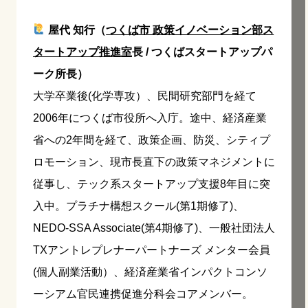
屋代 知行（
つくば市 政策イノベーション部ス
タートアップ推進室
長 / つくばスタートアップパ
ーク所長）
大学卒業後(化学専攻）、民間研究部門を経て
2006年につくば市役所へ入庁。途中、経済産業
省への2年間を経て、政策企画、防災、シティプ
ロモーション、現市長直下の政策マネジメントに
従事し、テック系スタートアップ支援8年目に突
入中。プラチナ構想スクール(第1期修了)、
NEDO-SSA Associate(第4期修了)、一般社団法人
TXアントレプレナーパートナーズ メンター会員
(個人副業活動）、経済産業省インパクトコンソ
ーシアム官民連携促進分科会コアメンバー。