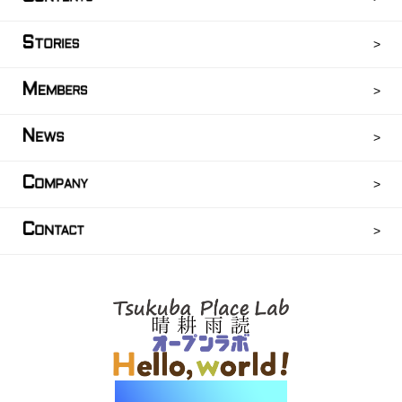
S
TORIES
M
EMBERS
N
EWS
C
OMPANY
C
ONTACT