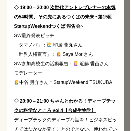
◇ 19:00 – 20:00
次世代アントレプレナーの本気
の54時間、その先にあるつくばの未来 ~第15回
StartupWeekendつくば 報告会~
SW最終発表ピッチ
「タマノバ」：
印居 蘭丸さん
「世界人権宣言」：
Saya Moriさん
SW参加高校生の活動報告：
近藤 香苗さん
モデレーター
中谷 勇介さん = StartupWeekend TSUKUBA
◇ 20:00 – 21:00
ちゃんとわかる！ディープテッ
クの科学なところ vol.4【合成生物学】
ディープテックのディープな話を！ビジネスピッ
チではなかなか聞くことのできない、使われてい