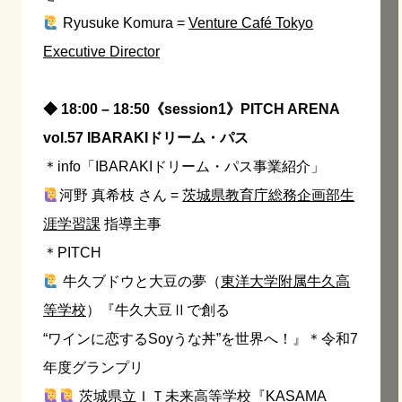
Ryusuke Komura =
Venture Café Tokyo
Executive Director
◆ 18:00 – 18:50《session1》PITCH ARENA
vol.57 IBARAKIドリーム・パス
＊info「IBARAKIドリーム・パス事業紹介」
河野 真希枝 さん =
茨城県教育庁総務企画部生
涯学習課
指導主事
＊PITCH
牛久ブドウと大豆の夢（
東洋大学附属牛久高
等学校
）『牛久大豆Ⅱで創る
“ワインに恋するSoyうな丼”を世界へ！』＊令和7
年度グランプリ
茨城県立ＩＴ未来高等学校
『KASAMA