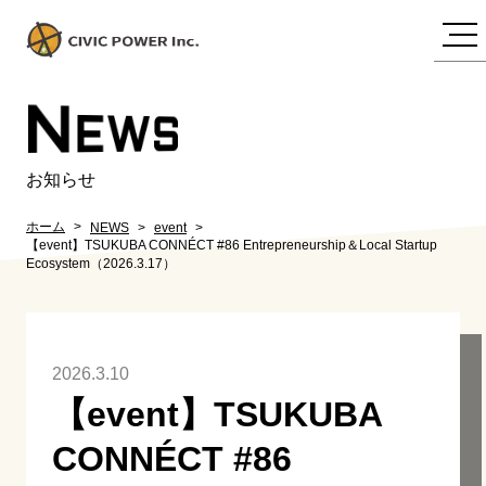
N
EWS
お知らせ
ホーム
NEWS
event
【event】TSUKUBA CONNÉCT #86 Entrepreneurship＆Local Startup
Ecosystem（2026.3.17）
2026.3.10
【event】TSUKUBA
CONNÉCT #86