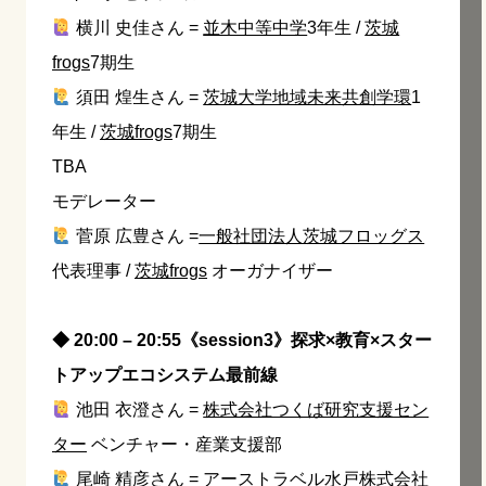
横川 史佳さん =
並木中等中学
3年生 /
茨城
frogs
7期生
須田 煌生さん =
茨城大学地域未来共創学環
1
年生 /
茨城frogs
7期生
TBA
モデレーター
菅原 広豊さん =
一般社団法人茨城フロッグス
代表理事 /
茨城frogs
オーガナイザー
◆ 20:00 – 20:55《session3》
探求×教育×スター
トアップエコシステム最前線
池田 衣澄さん =
株式会社つくば研究支援セン
ター
ベンチャー・産業支援部
尾崎 精彦さん =
アーストラベル水戸株式会社