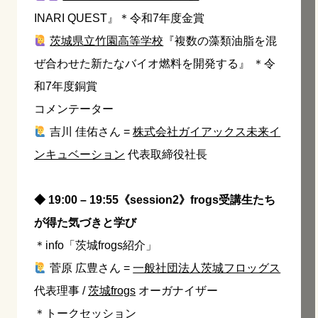
INARI QUEST』＊令和7年度金賞
茨城県立竹園高等学校
『複数の藻類油脂を混
ぜ合わせた新たなバイオ燃料を開発する』 ＊令
和7年度銅賞
コメンテーター
吉川 佳佑さん =
株式会社ガイアックス未来イ
ンキュベーション
代表取締役社長
◆ 19:00 – 19:55《session2》frogs受講生たち
が得た気づきと学び
＊info「茨城frogs紹介」
菅原 広豊さん =
一般社団法人茨城フロッグス
代表理事 /
茨城frogs
オーガナイザー
＊トークセッション