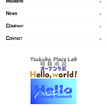
M
EMBERS
N
EWS
C
OMPANY
C
ONTACT