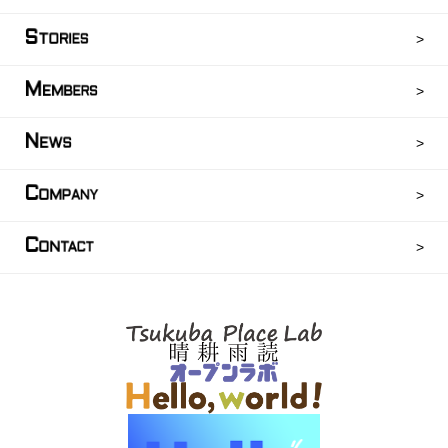
S
TORIES
M
EMBERS
N
EWS
C
OMPANY
C
ONTACT