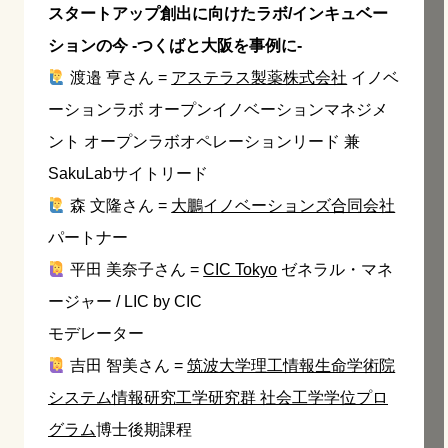
スタートアップ創出に向けたラボ/インキュベー
ションの今 -つくばと大阪を事例に-
渡邉 亨さん =
アステラス製薬株式会社
イノベ
ーションラボ オープンイノベーションマネジメ
ント オープンラボオペレーションリード 兼
SakuLabサイトリード
森 文隆さん =
大鵬イノベーションズ合同会社
パートナー
平田 美奈子さん =
CIC Tokyo
ゼネラル・マネ
ージャー / LIC by CIC
モデレーター
吉田 智美さん =
筑波大学理工情報生命学術院
システム情報研究工学研究群 社会工学学位プロ
グラム
博士後期課程