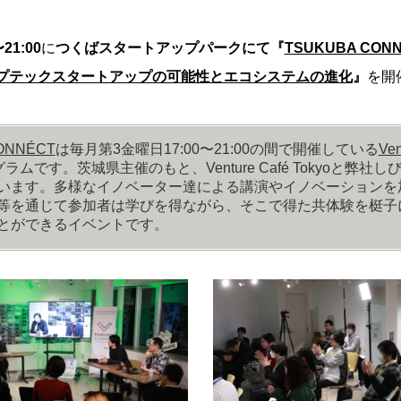
〜21:00
に
つくばスタートアップパーク
にて
『
TSUKUBA CONN
プテックスタートアップの可能性とエコシステムの進化
』
を開
ONNÉCT
は毎月第3金曜日17:00〜21:00の間で開催している
Ven
ラムです。茨城県主催のもと、Venture Café Tokyoと弊社
います。多様なイノベーター達による講演やイノベーションを
等を通じて参加者は学びを得ながら、そこで得た共体験を梃子
とができるイベントです。