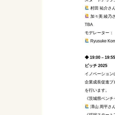
村田 祐介さん
加々美 綾乃さ
TBA
モデレーター：
Ryusuke Kom
◆ 19:00 –
ピッチ 2025
イノベーション
企業成長促進プ
を行います。
《茨城県ベンチ
澤山 周平さん
《採択スタートア