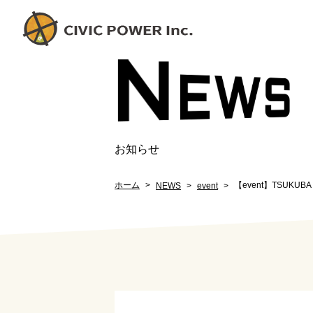
N
EW
S
お知らせ
ホーム
【event】TSUK
NEWS
event