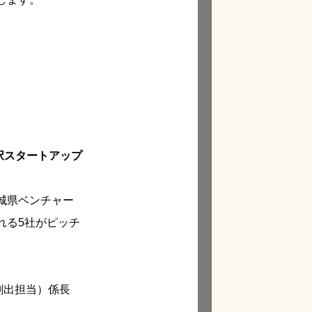
 採択スタートアップ
城県ベンチャー
れる5社がピッチ
創出担当）係長