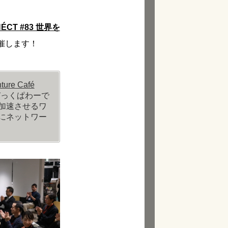
ÉCT #83 世界を
催します！
ture Café
しびっくぱわーで
加速させるワ
にネットワー