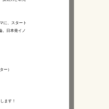
ーマに、スタート
論。日本発イノ
ンター）
たします！
。