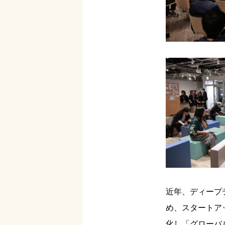
近年、ディープ
め、スタートア
化し「グローバ