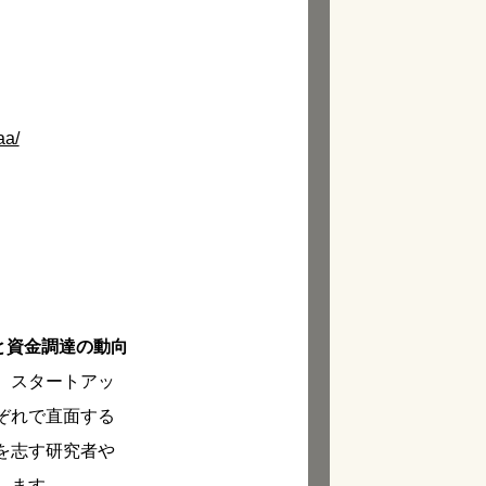
aa/
能性と資金調達の動向
。スタートアッ
ぞれで直面する
を志す研究者や
します。