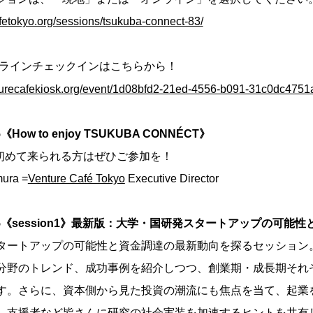
afetokyo.org/sessions/tsukuba-connect-83/
ラインチェックインはこちらから！
turecafekiosk.org/event/1d08bfd2-21ed-4556-b091-31c0dc4751
:55《How to enjoy TSUKUBA CONNÉCT》
aféに初めて来られる方はぜひご参加を！
ura =
Venture Café Tokyo
Executive Director
 18:55《session1》最新版：大学・国研発スタートアップの可
タートアップの可能性と資金調達の最新動向を探るセッション
分野のトレンド、成功事例を紹介しつつ、創業期・成長期それ
す。さらに、資本側から見た投資の潮流にも焦点を当て、起業
、支援者など皆さんに研究の社会実装を加速するヒントを共有