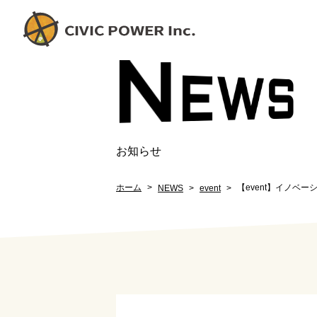
N
EW
S
お知らせ
ホーム
【event】イノベー
NEWS
event