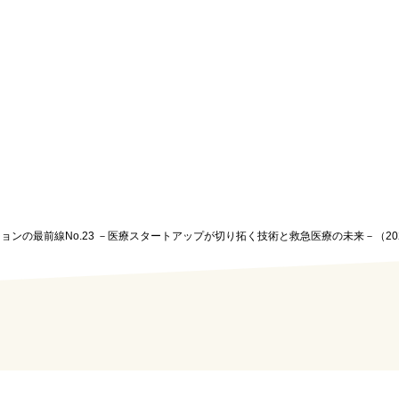
ションの最前線No.23 －医療スタートアップが切り拓く技術と救急医療の未来－（2025.