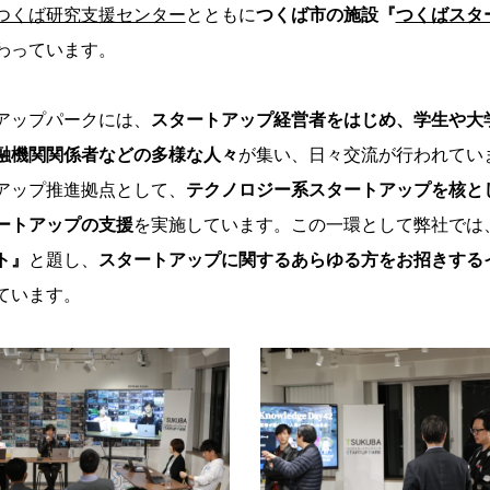
つくば研究支援センター
とともに
つく
ば市の施設『
つくばスタ
わっています。
アップパークには、
スタートアップ経営者をはじめ、学生や大
融機関関係者などの多様な人々
が集い、日々交流が行われてい
アップ推進拠点として、
テクノロジー系スタートアップを核と
ートアップの支援
を実施しています。この一環として弊社では
ト』
と題し、
スタートアップに関するあらゆる方をお招きする
ています。