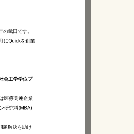
6年の武田です。
Quickを創業
社会工学学位プ
後は医療関連企業
研究科(MBA)
問題解決を助け