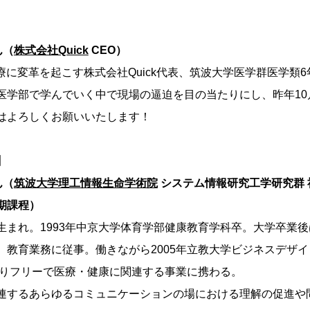
ん（
株式会社Quick
CEO）
療に変革を起こす株式会社Quick代表、筑波大学医学群医学類
医学部で学んでいく中で現場の逼迫を目の当たりにし、昨年10月に
はよろしくお願いいたします！
】
ん（
筑波大学理工情報生命学術院
システム情報研究工学研究群 
期課程）
生まれ。1993年中京大学体育学部健康教育学科卒。大学卒業
教育業務に従事。働きながら2005年立教大学ビジネスデザイン
年よりフリーで医療・健康に関連する事業に携わる。
連するあらゆるコミュニケーションの場における理解の促進や