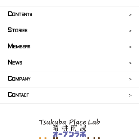
C
ONTENTS
S
TORIES
M
EMBERS
N
EWS
C
OMPANY
C
ONTACT