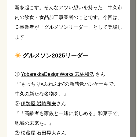
新を起こす。そんなアツい想いを持った、牛久市
内の飲食・食品加工事業者のことです。今回は、
３事業者が「グルメソンリーダー」として登場し
ます。
グルメソン2025リーダー
①
YobarekkaDesignWorks 若林和浩
さん
『“もっちり×ふわふわ”の新感覚パンケーキで、
牛久の新たな名物を。』
②
伊勢屋 岩崎和夫
さん
『「高齢者も家族と一緒に楽しめる」和菓子で、
地域の未来を。』
③
松蔵屋 石田晃大
さん