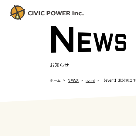
N
EW
S
お知らせ
ホーム
【event】北関東コネ
NEWS
event