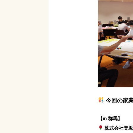
今回の家
【in 群馬】
株式会社登坂