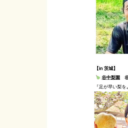
【in 茨城】
谷中梨園
谷
『足が早い梨を