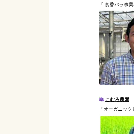
『 食香バラ事
こむろ農園
『オーガニック