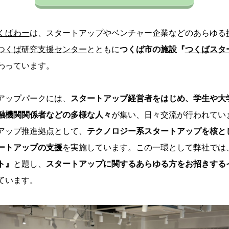
くぱわー
は、スタートアップやベンチャー企業などのあらゆる
つくば研究支援センター
とともに
つく
ば市の施設『
つくばスタ
わっています。
アップパークには、
スタートアップ経営者をはじめ、学生や大
融機関関係者などの多様な人々
が集い、日々交流が行われてい
アップ推進拠点として、
テクノロジー系スタートアップを核と
ートアップの支援
を実施しています。この一環として弊社では
ト』
と題し、
スタートアップに関するあらゆる方をお招きする
ています。