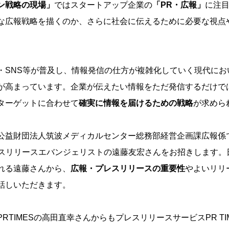
ン戦略の現場」
ではスタートアップ企業の
「PR・広報」
に注
な広報戦略を描くのか、さらに社会に伝えるために必要な視点
・SNS等が普及し、情報発信の仕方が複雑化していく現代にお
が高まっています。企業が伝えたい情報をただ発信するだけで
ターゲットに合わせて
確実に情報を届けるための戦略
が求めら
公益財団法人筑波メディカルセンター総務部経営企画課広報係
プレスリリースエバンジェリストの遠藤友宏さんをお招きします。
れる遠藤さんから、
広報・プレスリリースの重要性
やよいリリ
話しいただきます。
RTIMESの高田直幸さんからもプレスリリースサービスPR TI