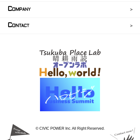
C
OMPANY
C
ONTACT
©︎ CIVIC POWER Inc. All Right Reserved.