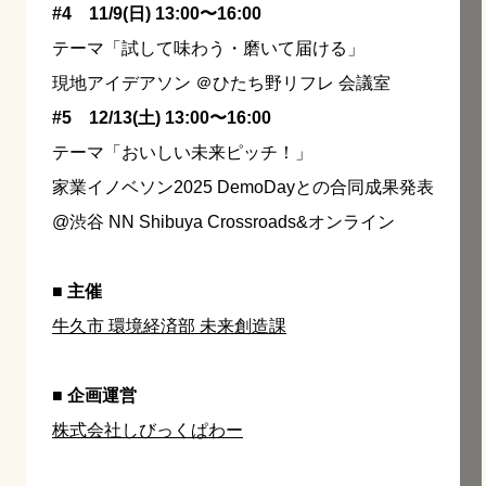
#4
11/9(日) 13:00〜16:00
テーマ「試して味わう・磨いて届ける」
現地アイデアソン ＠ひたち野リフレ 会議室
#5 12/13(土) 13:00〜16:00
テーマ「おいしい未来ピッチ！」
家業イノベソン2025 DemoDayとの合同成果発表
@渋谷 NN Shibuya Crossroads&オンライン
■ 主催
牛久市 環境経済部 未来創造課
■ 企画運営
株式会社しびっくぱわー