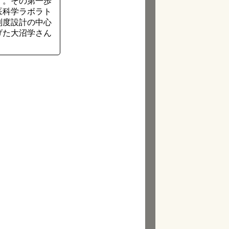
す。その第一歩
医科学ラボラト
制度設計の中心
げた大沼学さん
。