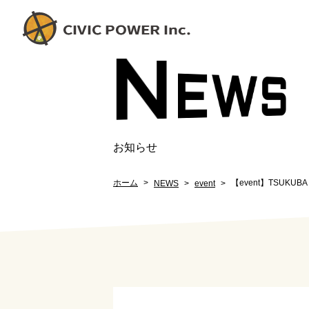
N
EW
S
お知らせ
ホーム
【event】TSUKU
NEWS
event