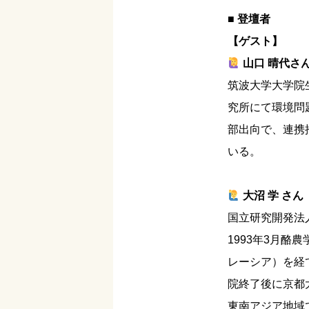
■ 登壇者
【ゲスト】
山口 晴代さ
筑波大学大学院
究所にて環境問
部出向で、連携
いる。
大沼 学 さん
国立研究開発法
1993年3月
レーシア）を経
院終了後に京都
東南アジア地域