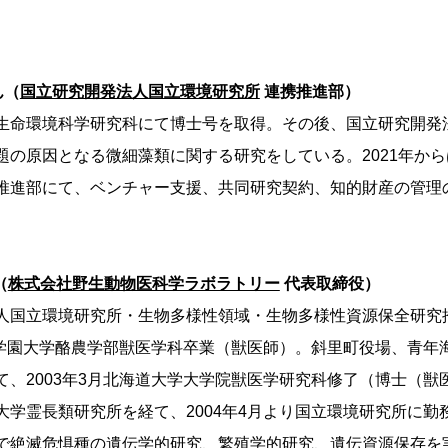
ん（
国立研究開発法人国立環境研究所
連携推進部）
生命環境科学研究科にて博士号を取得。その後、国立研究開発
題の原因となる微細藻類に関する研究をしている。2021年か
推進部にて、ベンチャー支援、共同研究契約、知的財産の管理
（
株式会社野生動物医科学ラボラトリー
代表取締役）
人国立環境研究所・生物多様性領域・生物多様性資源保全研究
酪農学園大学酪農学部獣医学科卒業（獣医師）。斜里町役場、青年
て、2003年3月北海道大学大学院獣医学研究科修了（博士（獣
大学霊長類研究所を経て、2004年4月より国立環境研究所に勤
で絶滅危惧種の遺伝学的研究、繁殖学的研究、遺伝資源保存を