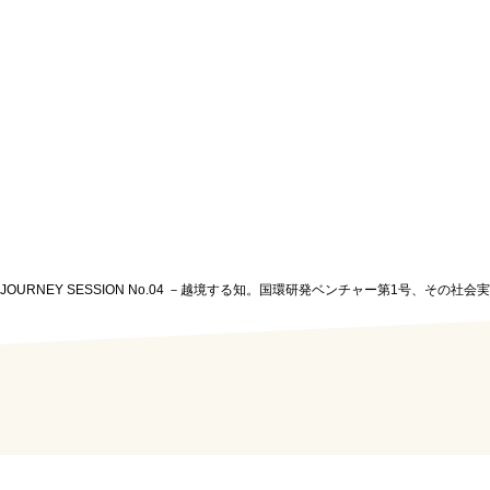
BA JOURNEY SESSION No.04 －越境する知。国環研発ベンチャー第1号、その社会実