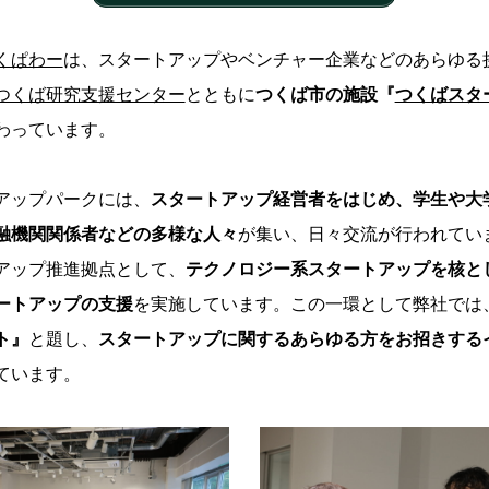
くぱわー
は、スタートアップやベンチャー企業などのあらゆる
つくば研究支援センター
とともに
つく
ば市の施設『
つくばスタ
わっています。
アップパークには、
スタートアップ経営者をはじめ、学生や大
融機関関係者などの多様な人々
が集い、日々交流が行われてい
アップ推進拠点として、
テクノロジー系スタートアップを核と
ートアップの支援
を実施しています。この一環として弊社では
ト』
と題し、
スタートアップに関するあらゆる方をお招きする
ています。