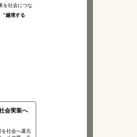
果を社会につな
、
“越境する
社会実装へ
果を社会へ還元