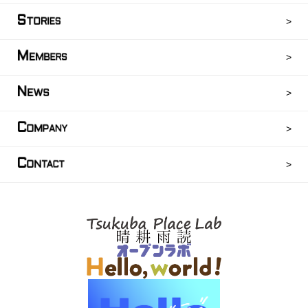
S
TORIES
M
EMBERS
N
EWS
C
OMPANY
C
ONTACT