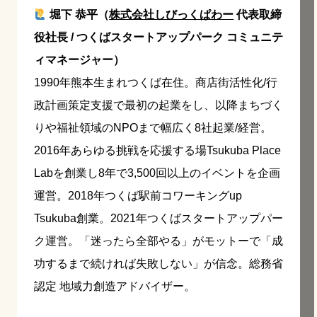
堀下 恭平（
株式会社しびっくぱわー
代表取締
役社長 / つくばスタートアップパーク コミュニテ
ィマネージャー）
1990年熊本生まれつくば在住。商店街活性化/行
政計画策定支援で最初の起業をし、以降まちづく
りや福祉領域のNPOまで幅広く8社起業/経営。
2016年あらゆる挑戦を応援する場Tsukuba Place
Labを創業し8年で3,500回以上のイベントを企画
運営。2018年つくば駅前コワーキングup
Tsukuba創業。2021年つくばスタートアップパー
ク運営。「迷ったら全部やる」がモットーで「成
功するまで続ければ失敗しない」が信念。総務省
認定 地域力創造アドバイザー。