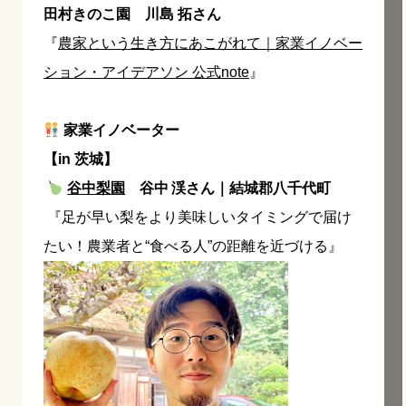
田村きのこ園 川島 拓さん
『
農家という生き方にあこがれて｜家業イノベー
ション・アイデアソン 公式note
』
家業イノベーター
【in 茨城】
谷中梨園
谷中 渓さん｜結城郡八千代町
『足が早い梨をより美味しいタイミングで届け
たい！農業者と“食べる人”の距離を近づける』