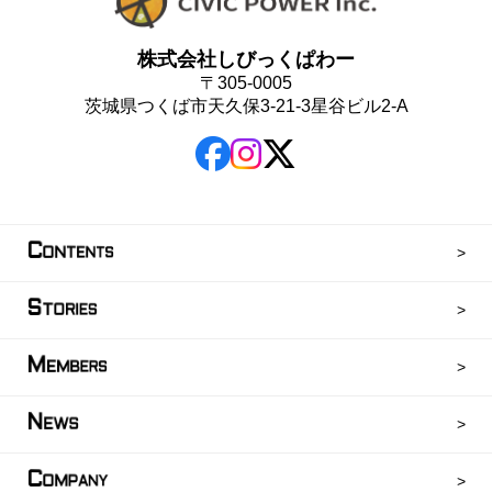
株式会社しびっくぱわー
〒305-0005
茨城県つくば市天久保3-21-3星谷ビル2-A
C
ONTENTS
S
TORIES
M
EMBERS
N
EWS
C
OMPANY