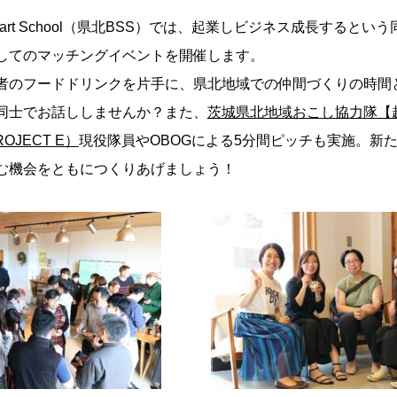
s Start School（県北BSS）では、起業しビジネス成長すると
してのマッチングイベントを開催します。
者のフードドリンクを片手に、県北地域での仲間づくりの時間
同士でお話ししませんか？また、
茨城県北地域おこし協力隊【
ROJECT E）
現役隊員やOBOGによる5分間ピッチも実施。新
む機会をともにつくりあげましょう！