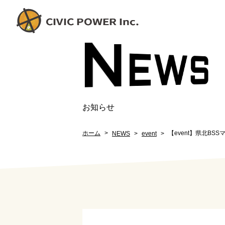
N
EW
S
お知らせ
ホーム
【event】県北BSSマ
NEWS
event