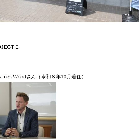
JECT E
 James Wood
さん（令和６年10月着任）