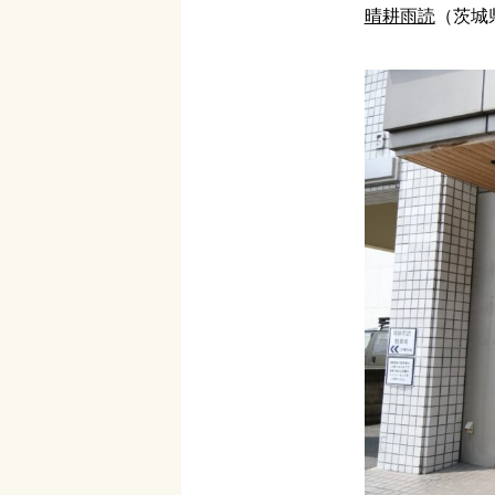
晴耕雨読
（茨城県