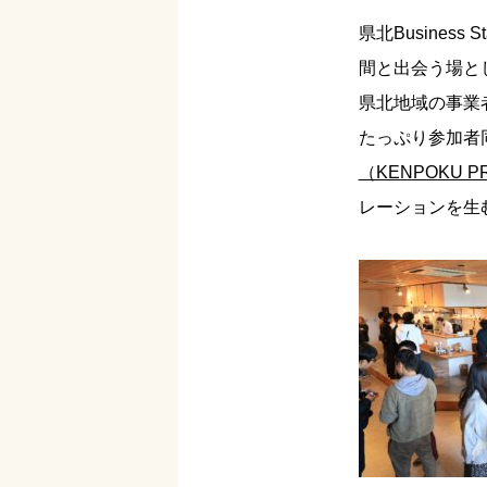
県北Busines
間と出会う場と
県北地域の事業
たっぷり参加者
（KENPOKU P
レーションを生