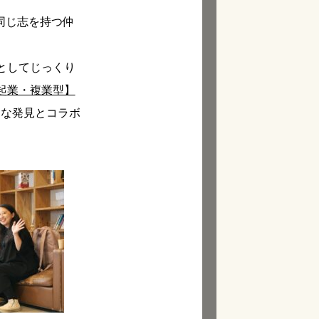
いう同じ志を持つ仲
としてじっくり
起業・複業型】
たな発見とコラボ