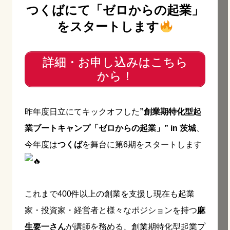
つくばにて「ゼロからの起業」
をスタートします
詳細・お申し込みはこちら
から！
昨年度日立にてキックオフした
”創業期特化型起
業ブートキャンプ「ゼロからの起業」” in 茨城
、
今年度は
つくば
を舞台に第6期をスタートします
これまで400件以上の創業を支援し現在も起業
家・投資家・経営者と様々なポジションを持つ
麻
生要一さん
が講師を務める、創業期特化型起業プ