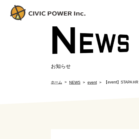
N
EW
S
お知らせ
ホーム
【event】STAPA
NEWS
event