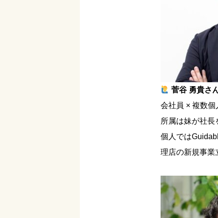
菅谷 勇貴さ
会社員 × 複
所属は妹が社長
個人ではGuid
理店の新規事業