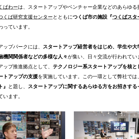
くぱわー
は、スタートアップやベンチャー企業などのあらゆる
つくば研究支援センター
とともに
つくば市の施設『
つくばスタ
わっています。
アップパークには、
スタートアップ経営者をはじめ、学生や大
融機関関係者などの多様な人々
が集い、日々交流が行われてい
アップ推進拠点として、
テクノロジー系スタートアップを核と
ートアップの支援
を実施しています。この一環として弊社では
ト』
と題し、
スタートアップに関するあらゆる方をお招きする
ています。