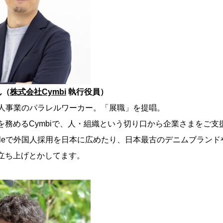
ん（
株式会社Cymbi
執行役員）
数個人事業のパラレルワーカー。「展職」を提唱。
を務めるCymbiで、人・組織という切り口から企業さまをご支
ableで外国人採用を日本に広めたり、日本最古のデニムブラン
立ち上げとかしてます。