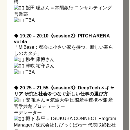
構
飯田 聡さん = 常陽銀行 コンサルティング
営業部
TBA
◆
19:20 – 20:10《session2》PITCH ARENA
vol.45
「MiBase：都会に小さい家を持つ、新しい暮ら
しのカタチ」
柳生 康博さん
津吹 祐守さん
TBA
◆
20:25 – 21:55《session3》DeepTech × キャ
リア 研究と社会をつなぐ新しい仕事の選び方
安 敬さん = 筑波大学 国際産学連携本部 産
官学共創プロデューサー
モデレーター
堀下 恭平 = TSUKUBA CONNÉCT Program
Manager / 株式会社しびっくぱわー 代表取締役社