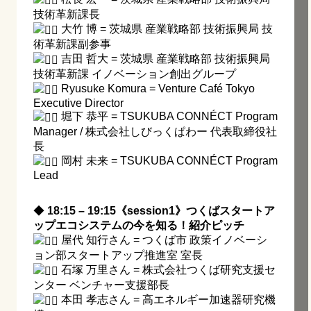
技術革新課長
大竹 博 = 茨城県 産業戦略部 技術振興局 技
術革新課副参事
吉田 哲大 = 茨城県 産業戦略部 技術振興局
技術革新課 イノベーション創出グループ
Ryusuke Komura = Venture Café Tokyo
Executive Director
堀下 恭平 = TSUKUBA CONNÉCT Program
Manager / 株式会社しびっくぱわー 代表取締役社
長
岡村 未来 = TSUKUBA CONNÉCT Program
Lead
◆
18:15 – 19:15《session1》つくばスタートア
ップエコシステムの今を知る！紹介ピッチ
屋代 知行さん = つくば市 政策イノベーシ
ョン部スタートアップ推進室 室長
石塚 万里さん = 株式会社つくば研究支援セ
ンター ベンチャー支援部長
本田 孝志さん = 高エネルギー加速器研究機