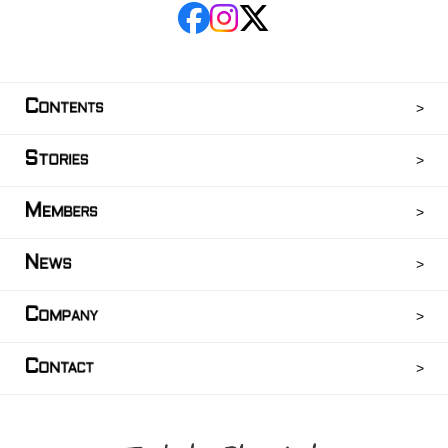
C
ONTENTS
S
TORIES
M
EMBERS
N
EWS
C
OMPANY
C
ONTACT