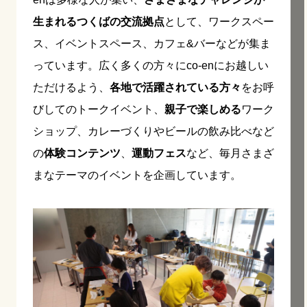
生まれるつくばの交流拠点
として、ワークスペー
ス、イベントスペース、カフェ&バーなどが集ま
っています。広く多くの方々にco-enにお越しい
ただけるよう、
各地で活躍されている方々
をお呼
びしてのトークイベント、
親子で楽しめる
ワーク
ショップ、カレーづくりやビールの飲み比べなど
の
体験コンテンツ
、
運動フェス
など、毎月さまざ
まなテーマのイベントを企画しています。