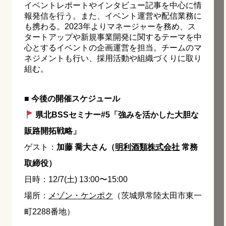
イベントレポートやインタビュー記事を中心に情
報発信を行う。また、イベント運営や配信業務に
も携わる。2023年よりマネージャーを務め、ス
タートアップや新規事業開発に関するテーマを中
心とするイベントの企画運営を担当。チームのマ
ネジメントも行い、採用活動や組織づくりに取り
組む。
■ 今後の開催スケジュール
県北BSSセミナー#5「強みを活かした大胆な
販路開拓戦略」
ゲスト：
加藤 喬大さん（
明利酒類株式会社
常務
取締役）
日時：12/7(土) 13:00〜15:00
場所：
メゾン・ケンポク
（茨城県常陸太田市東一
町2288番地）