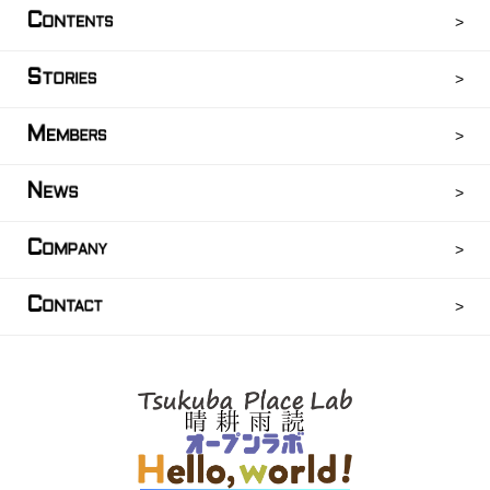
C
ONTENTS
S
TORIES
M
EMBERS
N
EWS
C
OMPANY
C
ONTACT