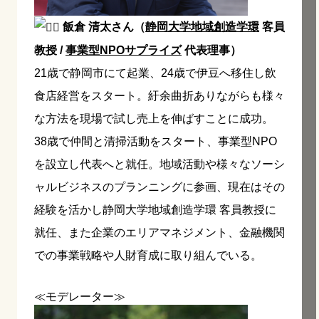
飯倉 清太さん（
静岡大学地域創造学環
客員
教授 /
事業型NPOサプライズ
代表理事）
21歳で静岡市にて起業、24歳で伊豆へ移住し飲
食店経営をスタート。紆余曲折ありながらも様々
な方法を現場で試し売上を伸ばすことに成功。
38歳で仲間と清掃活動をスタート、事業型NPO
を設立し代表へと就任。地域活動や様々なソーシ
ャルビジネスのプランニングに参画、現在はその
経験を活かし静岡大学地域創造学環 客員教授に
就任、また企業のエリアマネジメント、金融機関
での事業戦略や人財育成に取り組んでいる。
≪モデレーター≫