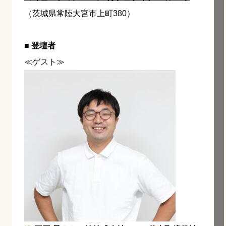
（茨城県常陸大宮市上町380）
■ 登壇者
≪ゲスト≫