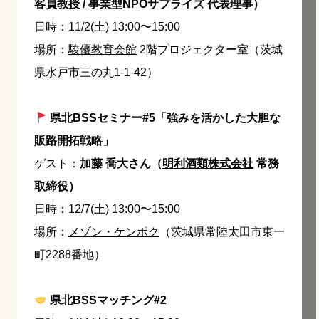
客員教授 /
事業型NPOサプライズ
代表理事）
日時：11/2(土) 13:00〜15:00
場所：
駿優教育会館
2階プロジェクター室（茨城
県水戸市三の丸1-1-42）
県北BSSセミナー#5「強みを活かした大胆な
販路開拓戦略」
ゲスト：
加藤 喬大さん（
明利酒類株式会社
常務
取締役）
日時：12/7(土) 13:00〜15:00
場所：
メゾン・ケンポク
（茨城県常陸太田市東一
町2288番地）
県北BSSマッチング#2