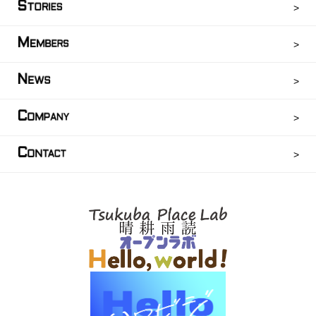
S
TORIES
M
EMBERS
N
EWS
C
OMPANY
C
ONTACT