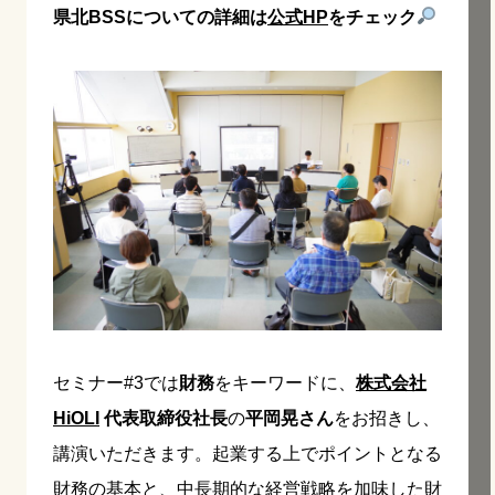
県北BSSについての詳細は
公式HP
をチェック
セミナー#3では
財務
をキーワードに、
株式会社
HiOLI
代表取締役社長
の
平岡晃さん
をお招きし、
講演いただきます。起業する上でポイントとなる
財務の基本と、中長期的な経営戦略を加味した財