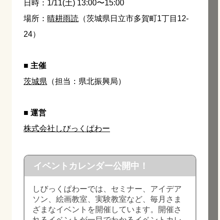
日時：1/11(土) 13:00〜15:00
場所：
晴耕雨読
（茨城県日立市多賀町1丁目12-
24）
■
主催
茨城県
（担当：県北振興局）
■ 運営
株式会社しびっくぱわー
イベントカレンダー公開中！
しびっくぱわーでは、セミナー、アイデア
ソン、絵画教室、実験教室など、毎月さま
ざまなイベントを開催しています。開催さ
れるイベントが一目でわかるイベントカレ