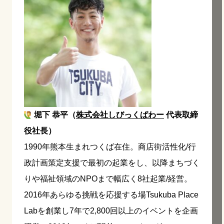
堀下 恭平（
株式会社しびっくぱわー
代表取締
役社長）
1990年熊本生まれつくば在住。商店街活性化/行
政計画策定支援で最初の起業をし、以降まちづく
りや福祉領域のNPOまで幅広く8社起業/経営。
2016年あらゆる挑戦を応援する場Tsukuba Place
Labを創業し7年で2,800回以上のイベントを企画