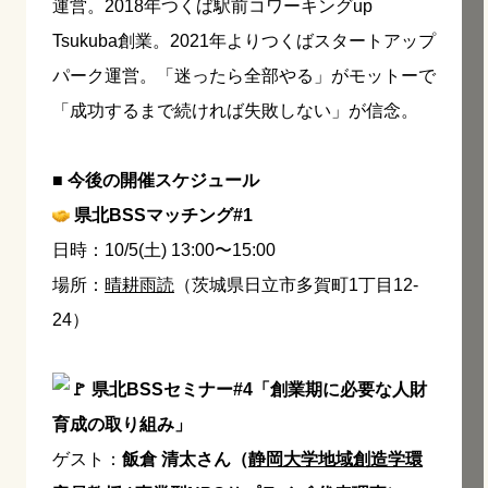
運営。2018年つくば駅前コワーキングup
Tsukuba創業。2021年よりつくばスタートアップ
パーク運営。「迷ったら全部やる」がモットーで
「成功するまで続ければ失敗しない」が信念。
■ 今後の開催スケジュール
県北BSSマッチング#1
日時：10/5(土) 13:00〜15:00
場所：
晴耕雨読
（茨城県日立市多賀町1丁目12-
24）
県北BSSセミナー#4「創業期に必要な人財
育成の取り組み」
ゲスト：
飯倉 清太さん（
静岡大学地域創造学環