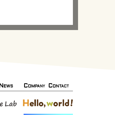
N
C
C
OMPANY
ONTACT
EWS