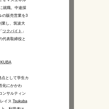
業に就職。中途採
ルの販売営業を3
創業し、筑波大
「
ツクバイト
」
の代表取締役と
SUKUBA
ィ拠点として学生カ
性化にかかわ
コンサルティン
プレイス
Tsukuba
以上、利用者は