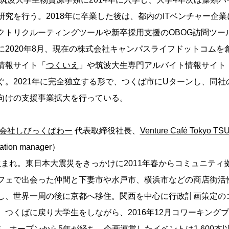
研究を行う。2018年に卒業した後は、都内のITベンチャー企
クトリクルーティングツールや新卒採用支援のOBOG訪問ツー
に2020年8月、現在の株式会社キャンパスライフドットコムを
情報サイト「
つくいえ
」や筑波大生専門アルバイト情報サイト
ぐ。2021年に完全独立する形で、つくば市にUターンし、同社
向けの支援事業拡大を行っている。
会社しびっくぱわー
代表取締役社長、
Venture Café Tokyo T
ation manager）
本生まれ。東日本大震災をきっかけに2011年春からコミュニテ
フェで出会った仲間と下妻市や水戸市、横浜市などの商店街活
し、世界一周の後に京都へ移住。関西を中心に行政計画策定の
。つくばに戻り大学生をしながら、2016年12月コワーキング
。オープンから5年が経ち、企画運営したイベントは1,600本