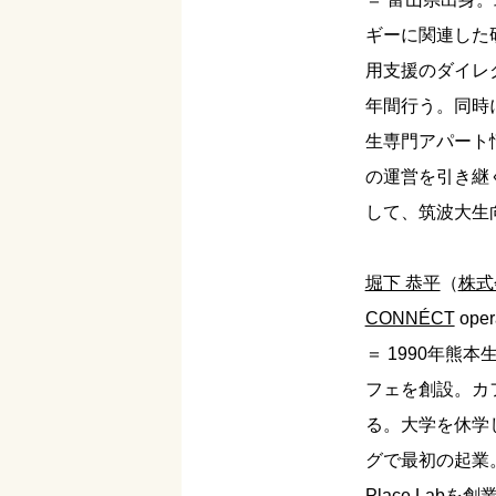
ギーに関連した
用支援のダイレ
年間行う。同時
生専門アパート
の運営を引き継
して、筑波大生
堀下 恭平
（
株式
CONNÉCT
oper
＝ 1990年熊
フェを創設。カ
る。大学を休学
グで最初の起業
Place Lab
を創業