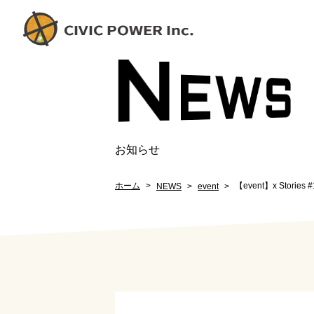
N
EW
S
お知らせ
ホーム
【event】x Stories 
NEWS
event