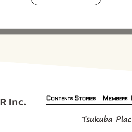
C
S
M
TORIES
ONTENTS
EMBERS