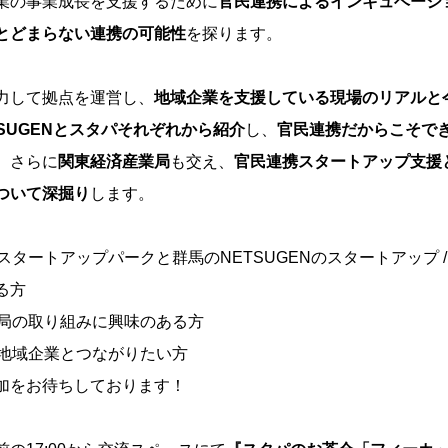
業の事業成長を支援するために
官民連携によるインキュベーシ
とどまらない連携の可能性
を探ります。
力して拠点を運営し、
地域企業を支援している現場のリアルと
TSUGENとスタパそれぞれから紹介
し、
官民連携だからこそで
。さらに
関東経済産業局
も交え、
官民連携スタートアップ支援
ついて深掘り
します。
スタートアップパークと群馬のNETSUGENのスタートアップ /
る方
局の取り組みに興味のある方
地域企業とつながりたい方
加をお待ちしております！