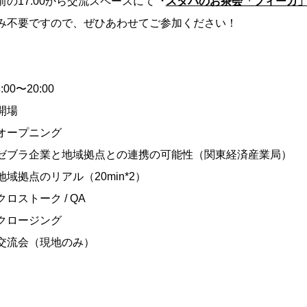
の17:00から交流スペースにて
『
スタパのお茶会「フィーカ
み不要ですので、ぜひあわせてご参加ください！
8:00〜20:00
 開場
5 オープニング
:20 ゼブラ企業と地域拠点との連携の可能性（関東経済産業局）
0 地域拠点のリアル（20min*2）
 クロストーク / QA
0 クロージング
00 交流会（現地のみ）