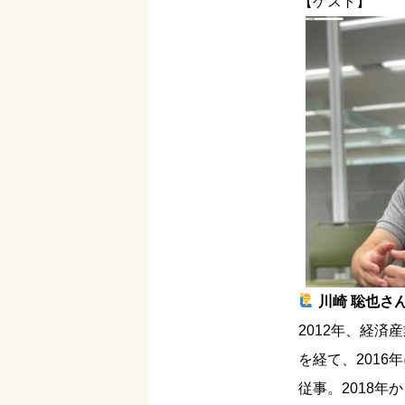
【ゲスト】
川崎 聡也さ
2012年、経
を経て、201
従事。2018