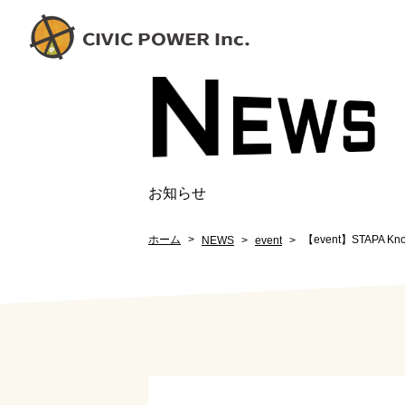
N
EW
S
お知らせ
ホーム
【event】STAPA 
NEWS
event