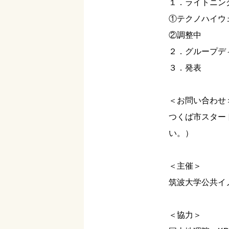
１．ライトニン
①テクノハイウ
②調整中
２．グループデ
３．発表
＜お問い合わせ
つくば市スタートア
い。）
＜主催＞
筑波大学公共イ
＜協力＞