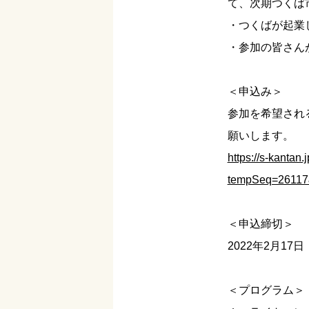
て、次期つくば
・つくばが起業
・参加の皆さん
＜申込み＞
参加を希望され
願いします。
https://s-kantan.
tempSeq=26117
＜申込締切＞
2022年2月17
＜プログラム＞