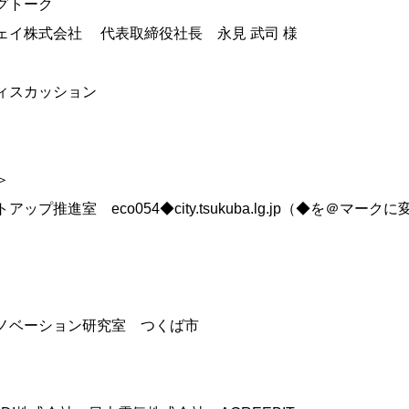
グトーク
ェイ株式会社 代表取締役社長 永見 武司 様
ィスカッション
＞
ップ推進室 eco054◆city.tsukuba.lg.jp（◆を＠マーク
ノベーション研究室 つくば市