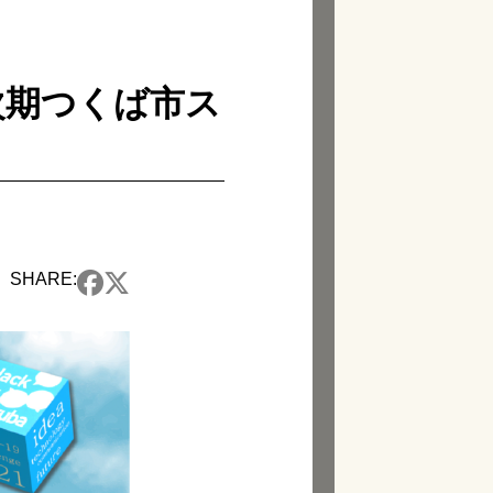
5回「次期つくば市ス
SHARE: