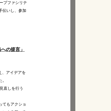
グループファシリテ
手伝いし、参加
戦略への提言」
考え、アイデアを
た。
度見直しを行う
ってもアクショ