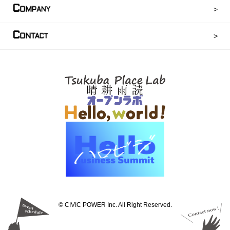
C
OMPANY
C
ONTACT
©︎ CIVIC POWER Inc. All Right Reserved.