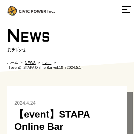
N
EWS
お知らせ
ホーム
NEWS
event
【event】STAPA Online Bar vol.10（2024.5.1）
2024.4.24
【event】STAPA
Online Bar