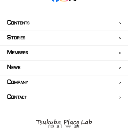
C
ONTENTS
S
TORIES
M
EMBERS
N
EWS
C
OMPANY
C
ONTACT