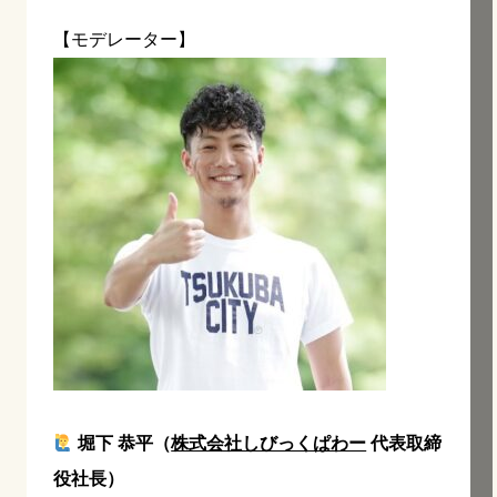
【モデレーター】
堀下 恭平（
株式会社しびっくぱわー
代表取締
役社長）