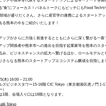
ピッチや熊本を代表するスタートアップによるキーノートを開
食”にフォーカス！パネルトークにもピッチにもFood TechやAgr
究領域が盛りだくさん。さらに産官学の連携によるスタートアッ
ある熊本の今をご紹介いたします！
アップがさらに力強く前進するとともにさらに深く繋がる一夜
アップ関係者や熊本市への進出を目指す起業家等を熊本のスタ
込み、ビジネスチャンスの拡大へ繋げるほか、ロールモデルと
さらなる熊本のスタートアップエコシステム醸成を目指します！JO
(木) 16:00 – 21:00
ビジネスタワー15-16階 CIC Tokyo（東京都港区虎ノ門 1-1
ー）
は1階、会場入り口は16階となります。
afé Tokyo