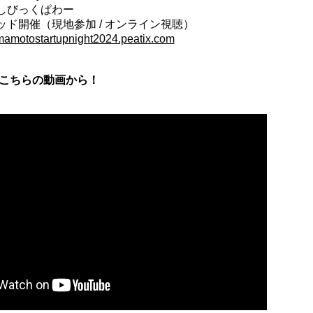
しびっくぱわー
ド開催（現地参加 / オンライン視聴）
umamotostartupnight2024.peatix.com
はこちらの動画から！