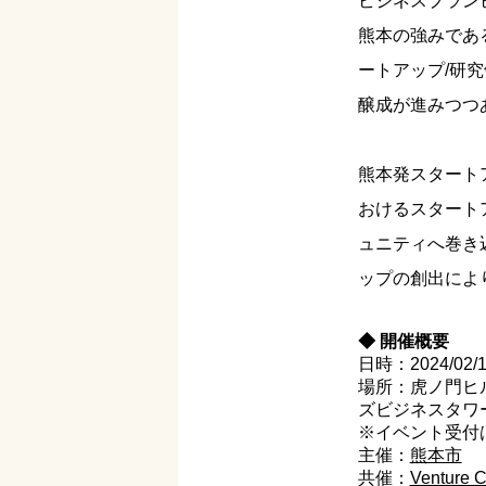
ビジネスプラン
熊本の強みである”
ートアップ/研
醸成が進みつつ
熊本発スタート
おけるスタート
ュニティへ巻き
ップの創出により
◆ 開催概要
日時：2024/02/15
場所：虎ノ門ヒルズ
ズビジネスタワ
※イベント受付
主催：
熊本市
共催：
Venture C