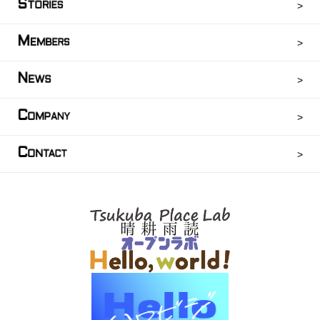
S
TORIES
M
EMBERS
N
EWS
C
OMPANY
C
ONTACT