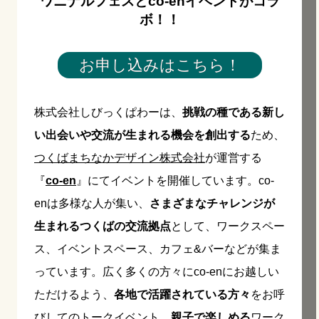
ワニナルフェスとco-enイベントがコラ
ボ！！
お申し込みはこちら！
株式会社しびっくぱわーは、
挑戦の種である新し
い出会いや交流が生まれる機会を創出する
ため、
つくばまちなかデザイン株式会社
が運営する
『
co-en
』にてイベントを開催しています。co-
enは多様な人が集い、
さまざまなチャレンジが
生まれるつくばの交流拠点
として、ワークスペー
ス、イベントスペース、カフェ&バーなどが集ま
っています。広く多くの方々にco-enにお越しい
ただけるよう、
各地で活躍されている方々
をお呼
びしてのトークイベント、
親子で楽しめる
ワーク