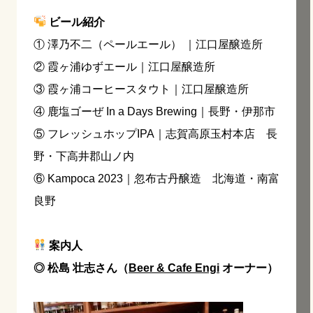
ビール紹介
① 澤乃不二（ペールエール） ｜江口屋醸造所
② 霞ヶ浦ゆずエール｜江口屋醸造所
③ 霞ヶ浦コーヒースタウト｜江口屋醸造所
④ 鹿塩ゴーぜ In a Days Brewing｜長野・伊那市
⑤ フレッシュホップIPA｜志賀高原玉村本店 長
野・下高井郡山ノ内
⑥ Kampoca 2023｜忽布古丹醸造 北海道・南富
良野
案内人
◎ 松島 壮志さん（
Beer & Cafe Engi
オーナー）