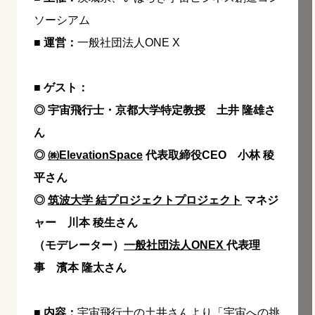
ソーシアム
■ 運営：
一般社団法人ONE X
■ ゲスト：
◎ 宇宙飛行士・京都大学特定教授 土井 隆雄さ
ん
◎
㈱ElevationSpace
代表取締役CEO 小林 稜
平さん
◎
筑波大学 結プロジェクトプロジェクト
マネジ
ャー 川本 稜生さん
（モデレーター）
一般社団法人ONEX
代表理
事 濱本 隆太さん
■ 内容：
宇宙飛行士の土井さんより「宇宙への挑