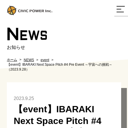
N
EWS
お知らせ
ホーム
NEWS
event
【event】IBARAKI Next Space Pitch #4 Pre Event ～宇宙への挑戦～
（2023.9.28）
2023.9.25
【event】IBARAKI
Next Space Pitch #4