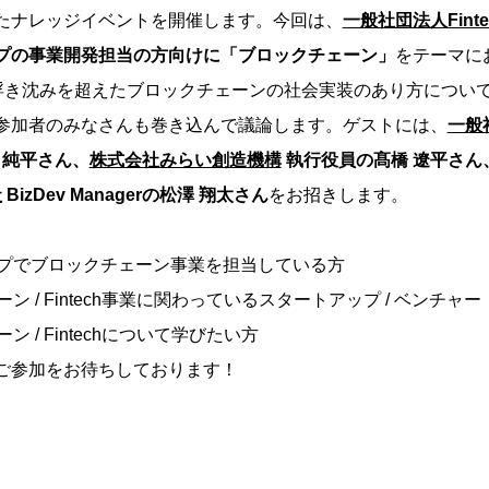
たナレッジイベントを開催します。今回は、
一般社団法人Fint
プの事業開発担当の方向けに「ブロックチェーン」
をテーマに
の浮き沈みを超えたブロックチェーンの社会実装のあり方につい
参加者のみなさんも巻き込んで議論します。ゲストには、
一般社
 純平さん、
株式会社みらい創造機構
執行役員の髙橋 遼平さん
社
BizDev Managerの松澤 翔太さん
をお招きします。
プでブロックチェーン事業を担当している方
ン / Fintech事業に関わっているスタートアップ / ベンチャー
 / Fintechについて学びたい方
ご参加をお待ちしております！