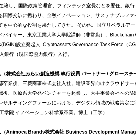
超在籍し、国際政策管理官、フィンテック室長などを歴任。銀行
る国際交渉に携わり、金融イノベーション、サステナブルファ
ても中心的な役割を果たしてきた。 その他、国立リベラルアー
イザー、東京工業大学大学院講師（非常勤）、Blockchain Gov
twork(BGIN)設立発起人, Cryptoassets Governance Task For
輸出入銀行（現国際協力銀行）入行。
ん（
株式会社みらい創造機構
執行役員 パートナー / グロース
部卒業後、三菱商事株式会社入社。建設業界向けクラウドサー
職後、医療系大学発ベンチャーを起業し、大手事業会社へのM&
ンサルティングファームにおける、デジタル領域の戦略策定に
理工学院 イノベーション科学系卒業。博士（工学）
ん（
Animoca Brands株式会社
Business Development Mana