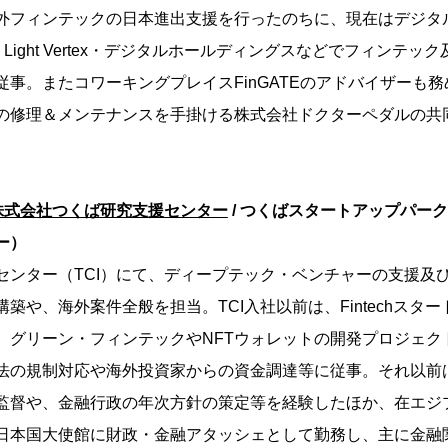
外フィンテックの日本進出支援を行ったのちに、現在はデジタル庁
mpo Light Vertex・デジタルホールディングスなどでフィンテッ
従事。またコワーキングプレイスFinGATEのアドバイザーも務
の修理＆メンテナンスを手掛ける株式会社ドクターペダルの共
】
株式会社つくば研究支援センター
/ つくばスタートアップパーク
ー）
センター（TCI）にて、ディープテック・ベンチャーの支援及
築や、海外案件全般を担当。TCI入社以前は、Fintechスター
にて、グリーン・フィンテックやNFTウォレットの開発プロジェ
法の規制対応や海外投資家からの資金調達等に従事。それ以前
監督や、金融行政の年次方針の策定等を経験したほか、在エジ
日本国大使館に財政・金融アタッシェとして勤務し、主に金融