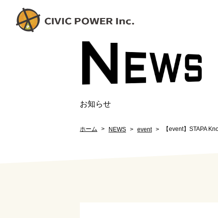
N
EW
S
お知らせ
ホーム
【event】STAPA 
NEWS
event