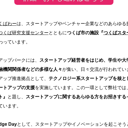
くぱわー
は、スタートアップやベンチャー企業などのあらゆる
つくば研究支援センター
とともに
つくば市の施設『
つくばスタ
わっています。
アップパークには、
スタートアップ経営者をはじめ、学生や大
融機関関係者などの多様な人々
が集い、日々交流が行われてい
アップ推進拠点として、
テクノロジー系スタートアップを核と
ートアップの支援
を実施しています。この一環として弊社では
ト』
と題し、
スタートアップに関するあらゆる方をお招きする
ています。
dge Day
として、スタートアップやイノベーションを起こそう