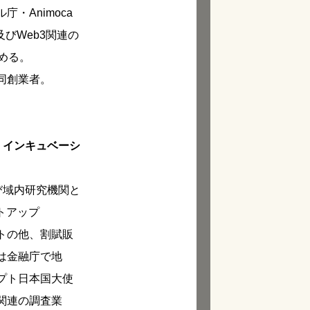
・Animoca
ク及びWeb3関連の
める。
同創業者。
 インキュベーシ
び域内研究機関と
トアップ
クトの他、割賦販
は金融庁で地
プト日本国大使
関連の調査業