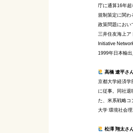
庁に通算16年
規制策定に関わ
政策問題におい
三井住友海上アドバ
Initiative Ne
1999年日本
高橋 遼平さ
京都大学経済学
に従事。同社退
た、米系戦略コ
大学 環境社会
松澤 翔太さ