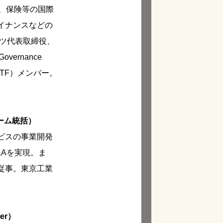
、保険等の国際
イナンスなどの
ツ代表取締役、
ernance
ce（CGTF）メンバー。
チーム統括）
ビスの事業開発
Aを実現。ま
従事。東京工業
ger）