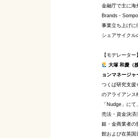
金融庁で主に海
Brands・So
事業立ち上げに
シェアサイクル
【モデレーター
大塚 和慶（
ョンマネージャ
つくば研究支援
のアライアンス構
「Nudge」
売法・資金決済
銀・金商業者の
館および在英国