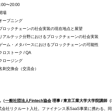
8:00〜20:00
 開場
0 オープニング
:25 ブロックチェーンの社会実装の現在地点と展望
:40 リアルテック分野におけるブロックチェーンの社会実装
:55 ゲーム・メタバースにおけるブロックチェーンの可能性
 クロストーク / QA
0 クロージング
00 名刺交換会（交流会）
ん（
一般社団法人Fintech協会
理事 / 東京工業大学大学院講師
株式会社リクルート入社。ファイナンス系SaaS事業に携わる。