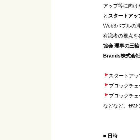
アップ等に向け
と
スタートアッ
Web3バブル
有識者の視点を
協会
理事の三輪
Brands株式会
スタートアッ
ブロックチェー
ブロックチェーン
などなど、ぜひ
■ 日時