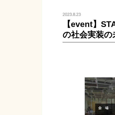
2023.8.23
【event】ST
の社会実装の未