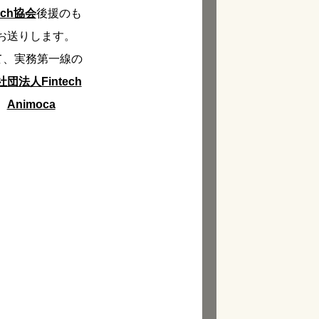
ech協会
後援のも
お送りします。
て、実務第一線の
団法人Fintech
、
Animoca