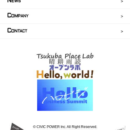
N
EWS
C
OMPANY
C
ONTACT
©︎ CIVIC POWER Inc. All Right Reserved.