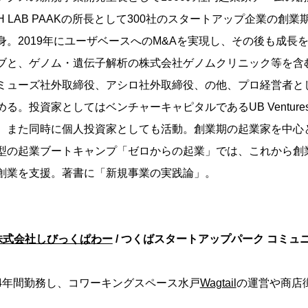
H LAB PAAKの所長として300社のスタートアップ企業の創業期
身。2019年にユーザベースへのM&Aを実現し、その後も成長
ブと、ゲノム・遺伝子解析の株式会社ゲノムクリニック等を含
ミューズ社外取締役、アシロ社外取締役、の他、プロ経営者と
る。投資家としてはベンチャーキャピタルであるUB Ventur
、また同時に個人投資家としても活動。創業期の起業家を中心
型の起業ブートキャンプ「ゼロからの起業」では、これから創
創業を支援。著書に「新規事業の実践論」。
】
株式会社しびっくぱわー
/ つくばスタートアップパーク コミュ
4年間勤務し、コワーキングスペース水戸
Wagtail
の運営や商店
。