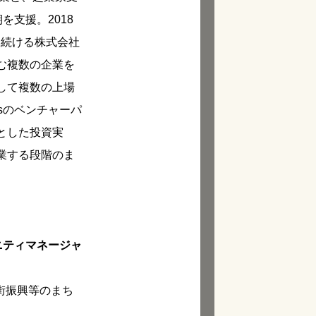
を支援。2018
を続ける株式会社
む複数の企業を
して複数の上場
esのベンチャーパ
とした投資実
業する段階のま
ニティマネージャ
街振興等のまち