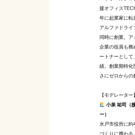
援オフィスTEC
年に起業家に転
アルファドライ
同時に創業。ア
企業の役員も務め
ートナーとして
績。創業期特化
さにゼロからの
【モデレーター
小泉 祐司（
ー）
水戸市役所に約
づくりに携わる