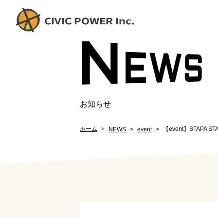
N
EW
S
お知らせ
ホーム
【event】STAPA 
NEWS
event