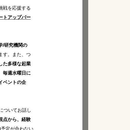
挑戦を応援する
ートアップパー
学/研究機関の
ます。また、つ
した多様な起業
、
毎週水曜日に
イベントの企
についてお話し
視点から、経験
(水)予定が合わない