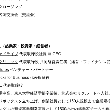
0 クロージング
00 名刺交換会（交流会）
ん（起業家・投資家・経営者）
ァドライブ
代表取締役社長 兼 CEO
クリニック
代表取締役 共同経営責任者（経営・ファイナンス
ures
ベンチャー・パートナー
 for Business
代表取締役
E
代表取締役
場中高、東京大学経済学部卒業後、株式会社リクルートへ入社
ジボックスを立ち上げ、創業社長として150人規模まで企業規
ングスの新規事業開発室長として1500の社内起業家チームの