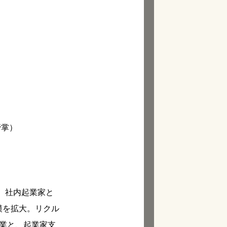
管掌）
。社内起業家と
模を拡大。リクル
創業と、起業家支