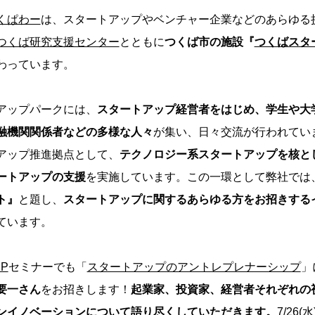
くぱわー
は、スタートアップやベンチャー企業などのあらゆる
つくば研究支援センター
とともに
つくば市の施設『
つくばスタ
わっています。
アップパークには、
スタートアップ経営者をはじめ、学生や大
融機関関係者などの多様な人々
が集い、日々交流が行われてい
アップ推進拠点として、
テクノロジー系スタートアップを核と
ートアップの支援
を実施しています。この一環として弊社では
ト』
と題し、
スタートアップに関するあらゆる方をお招きする
ています。
P
セミナーでも「
スタートアップのアントレプレナーシップ
」
要一さん
をお招きします！
起業家、投資家、経営者それぞれの
ンイノベーションについて語り尽くしていただきます。
7/26