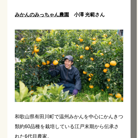
みかんのみっちゃん農園
小澤 光範さん
和歌山県有田川町で温州みかんを中心にかんきつ
類約60品種を栽培している江戸末期から伝承さ
れた6代目農家。