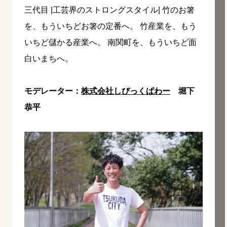
三代目 |工芸界のストロングスタイル| 竹のお箸
を、もういちどお箸の定番へ。 竹産業を、もう
いちど儲かる産業へ。 南関町を、もういちど面
白いまちへ。
モデレーター：
株式会社しびっくぱわー
堀下
恭平