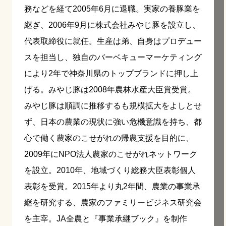
務などを経て2005年6月に退職。実家の養豚業を
継ぎ、2006年9月に株式会社みやじ豚を設立し、
代表取締役に就任。生産は弟、自身はプロデュー
スを担当し、独自のバーベキューマーケティング
により2年で神奈川県のトップブランドに押し上
げる。みやじ豚は2008年農林水産大臣賞受賞。
みやじ豚は順調に推移するも規模拡大をよしとせ
ず、日本の農業の現状に強い危機意識を持ち、都
心で働く農家のこせがれの帰農支援を目的に、
2009年にNPO法人農家のこせがれネットワーク
を設立。2010年、地域づくり総務大臣表彰個人
表彰を受賞。2015年より丸2年間、農業の事業承
継を研究する、農家のファミリービジネス研究会
を主宰。JA全農と『事業承継ブック』を制作