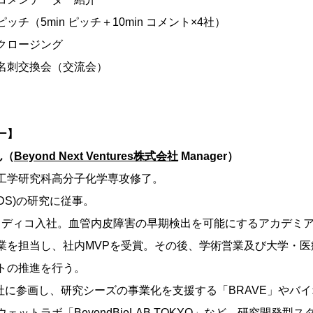
0 ピッチ（5min ピッチ＋10min コメント×4社）
0 クロージング
00 名刺交換会（交流会）
ー】
ん（
Beyond Next Ventures株式会社
Manager）
工学研究科高分子化学専攻修了。
DS)の研究に従事。
NKメディコ入社。血管内皮障害の早期検出を可能にするアカデミ
業を担当し、社内MVPを受賞。その後、学術営業及び大学・医
トの推進を行う。
当社に参画し、研究シーズの事業化を支援する「BRAVE」やバ
ェットラボ「BeyondBioLAB TOKYO」など、研究開発型