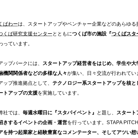
くぱわー
は、スタートアップやベンチャー企業などのあらゆる
つくば研究支援センター
とともに
つくば市の施設『
つくばスタ
わっています。
アップパークには、
スタートアップ経営者をはじめ、学生や大
融機関関係者などの多様な人々
が集い、日々交流が行われてい
アップ推進拠点として、
テクノロジー系スタートアップを核と
ートアップの支援
を実施しています。
弊社では、
毎週水曜日に『スタパイベント』
と題し、
スタート
招きするイベントの企画・運営
を行っています。STAPA PITCH
アを持つ起業家と経験豊富なコメンテーター、そしてアツい想