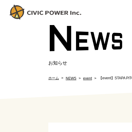
N
EW
S
お知らせ
ホーム
【event】STAPA PI
NEWS
event