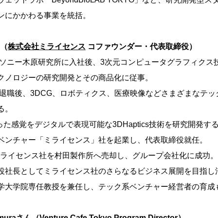
ンにかかわる事業を統括。
ん（
株式会社ミライセンス
コファウンダー・代表取締役）
会社ソニー木原研究所に入社後、3次元コンピュータグラフィクス技
クノロジーの研究開発とその商品化に従事。
ーを退職後、3DCG、ロボティクス、医療映像などさまざまなテ
る。
触った感覚をデジタルで表現可能な3DHaptics技術を研究開発す
ベンチャー「ミライセンス」社を起業し、代表取締役就任。
月、ミライセンス社を村田製作所へ売却し、グループ会社化に成功。
役社長としてミライセンス社のさらなるビジネス展開を目指し
学大学院専任教授を兼任し、テック系ベンチャー経営者の育成
omuraさん（
Venture Cafe Tokyo
Program Director）