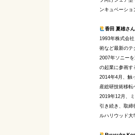
ンキュベーショ
香田 夏雄さ
1993年株式
術など最新のテ
2007年ソニ
の起業に参画す
2014年4月、
産総研技術移転
2019年12
引き続き、取締
ルハリウッド大
Ryusuke K