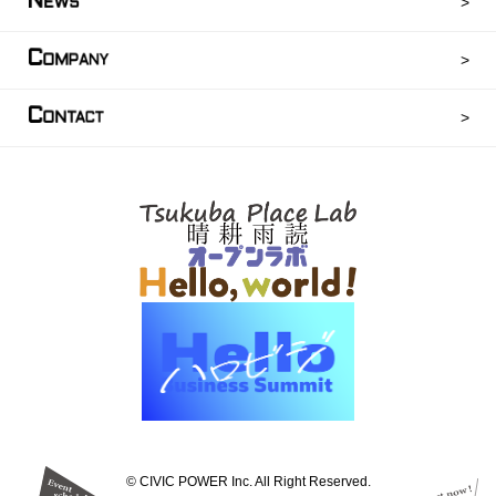
N
EWS
C
OMPANY
C
ONTACT
©︎ CIVIC POWER Inc. All Right Reserved.