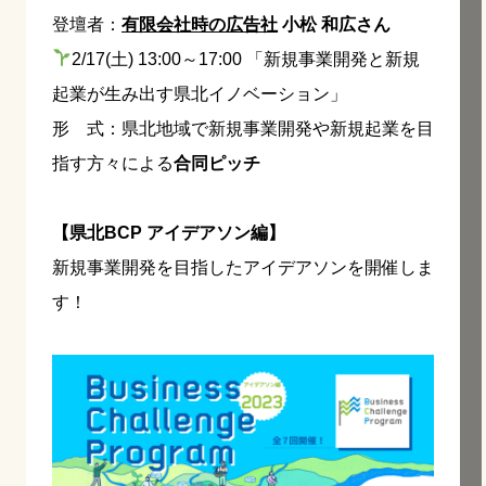
登壇者：
有限会社時の広告社
小松 和広さん
2/17(土) 13:00～17:00 「新規事業開発と新規
起業が生み出す県北イノベーション」
形 式：県北地域で新規事業開発や新規起業を目
指す方々による
合同ピッチ
【県北BCP アイデアソン編】
新規事業開発を目指したアイデアソンを開催しま
す！