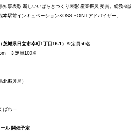
県知事表彰 新しいいばらきづくり表彰 産業振興 受賞。総務省
本駅前インキュベーションXOSS POINT.アドバイザー。
（茨城県日立市幸町1丁目16-1）
※定員50名
om ※定員100名
県北振興局）
くぱわー
クール 開催予定