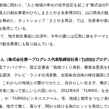
地域に関わり、“人と地域の幸せの化学反応を起こす”株式会社FR
係人口創出事業やひろしまさとやま未来博2021、山口県央の
を務めた。ネットショップ「さとやま商店」では、生産者や道
を販売している。
にて、地方創生番組に出演中。今年の夏には広島に旅をテーマ
の観光事業にも取り組んでいる。
さん（株式会社第一プログレス代表取締役社長 /
TURNS
プロデ
造アドバイザー、国土交通省「地域づくり表彰」審査会委員を
る講演、テレビ・ラジオ出演多数、全国各自治体の移住施策に
、これからの地域との繋がりかたと、自分らしい生き方、働き
者に知って欲しいとの思いから、2012年6月「TURNS」を
フェ」や「TURNSビジネススクール」等、地域と都市をつなぐ
論、地方で働く、暮らす、関わり続ける為のヒントを発信して