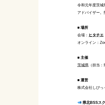
令和元年度茨城
アドバイザー。熊
■ 場所
会場：
ヒタチエ
オンライン：Zo
■
主催
茨城県
（担当：
■ 運営
株式会社しびっ
県北BSSス