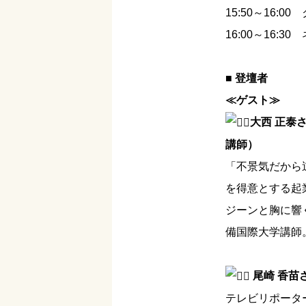
15:50～16:0
16:00～16:3
■ 登壇者
≪ゲスト≫
大西 正泰
講師）
「不景気だから
を得意とする起
ジーンと胸に響
備国際大学講師
尾崎 香苗
テレビリポータ