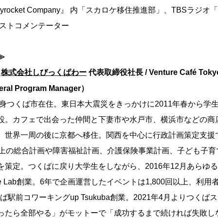
Skyrocket Company』 内「スカロケ移住推進部」、TBSラ
」ゲストコメンテーター
≫
（
株式会社しびっくぱわー
代表取締役社長 / Venture Café Tok
ral Program Manager）
出身つくば市在住。東日本大震災をきっかけに2011年春から学
設。カフェで出会った仲間と下妻市や水戸市、横浜市などの商
。世界一周の後に京都へ移住。関西を中心に行政計画策定支援
以上の総合計画や障害福祉計画、介護保険事業計画、子ども子育
を策定。つくばに戻り大学生をしながら、2016年12月あらゆ
Place Lab創業。6年で企画運営したイベントは1,800回以上、利用者
くば駅前コワーキングup Tsukuba創業。2021年4月よりつく
ったら全部やる」がモットーで「成功するまで続ければ失敗し