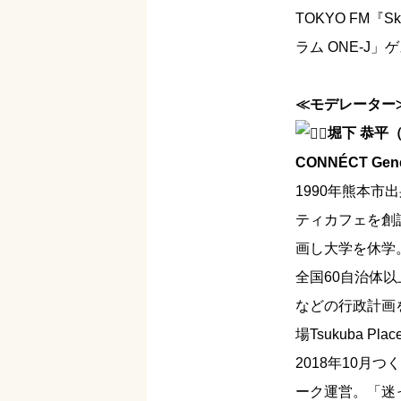
TOKYO FM『
ラム ONE-J
≪モデレーター
堀下 恭平
CONNÉCT Gene
1990年熊本市
ティカフェを創
画し大学を休学
全国60自治体
などの行政計画
場Tsukuba 
2018年10月つ
ーク運営。「迷