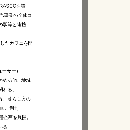
ASCOを設
観光事業の全体コ
の駅等と連携
としたカフェを開
ューサー）
務める他、地域
関わる。
方、暮らし方の
企画、創刊。
各種企画を展開。
いる。