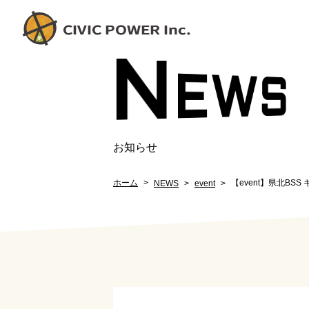
N
EW
S
お知らせ
ホーム
【event】県北BS
NEWS
event