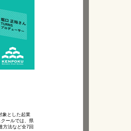
方を対象とした起業
本スクールでは、県
達方法など全7回