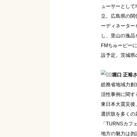
ューサーとして
立。広島県の関
ーディネーター
し、里山の逸品
FMちゅーピー
設予定。茨城県
堀口 正裕
総務省地域力創
活性事例に関す
東日本大震災後
選択肢を多くの若
「TURNSカ
地方の魅力は勿