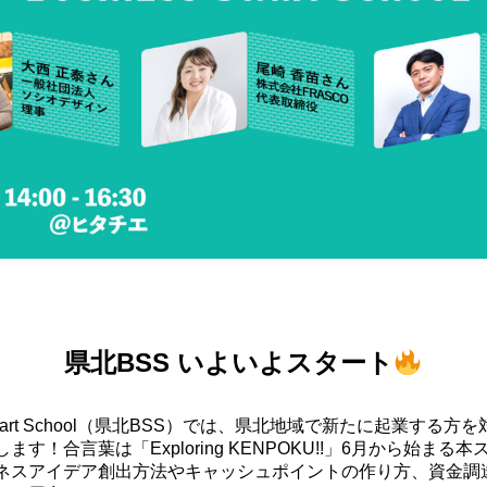
県北BSS いよいよスタート
s Start School（県北BSS）では、県北地域で新たに起業する
す！合言葉は「Exploring KENPOKU!!」6月から始まる
ネスアイデア創出方法やキャッシュポイントの作り方、資金調