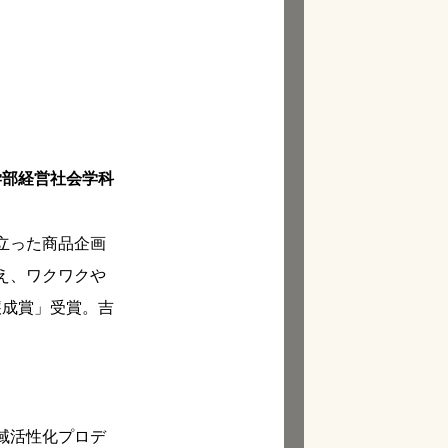
学部経営社会学科
立った商品企画
え、ワクワクや
醸成賞」受賞。吉
域活性化プロデ