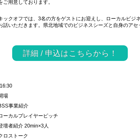
をご用意しております。
キックオフでは、3名の方をゲストにお迎えし、ローカルビジ
お話いただきます。県北地域でのビジネスシーズと自身のアセ
詳細 / 申込はこちらから！
16:30
 開場
0 BSS事業紹介
20 ローカルプレイヤーピッチ
 登壇者紹介 20min×3人
0 クロストーク