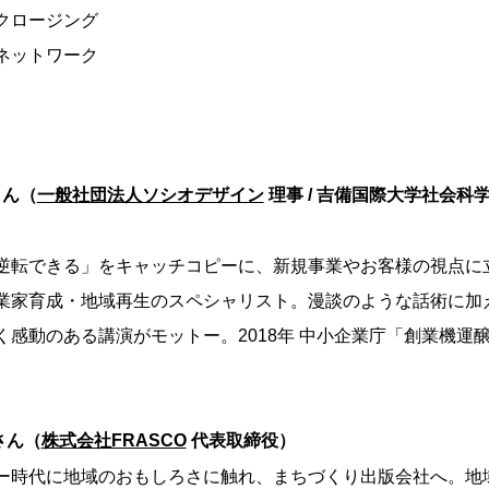
0 クロージング
0 ネットワーク
さん（
一般社団法人ソシオデザイン
理事 / 吉備国際大学社会科
逆転できる」をキャッチコピーに、新規事業やお客様の視点に
業家育成・地域再生のスペシャリスト。漫談のような話術に加
く感動のある講演がモットー。2018年 中小企業庁「創業機運
。
さん（
株式会社FRASCO
代表取締役）
ー時代に地域のおもしろさに触れ、まちづくり出版会社へ。地