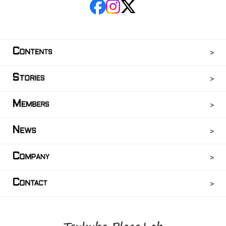
C
ONTENTS
S
TORIES
M
EMBERS
N
EWS
C
OMPANY
C
ONTACT