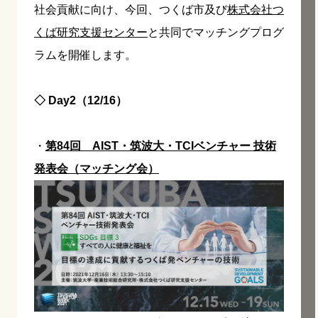
社会貢献に向け、今回、つくば市及び
株式会社つ
くば研究支援センター
と共同でマッチングプログ
ラムを開催します。
◇ Day2（12/16）
・
第84回 AIST・筑波大・TCIベンチャー 技術
発表会（マッチング会）