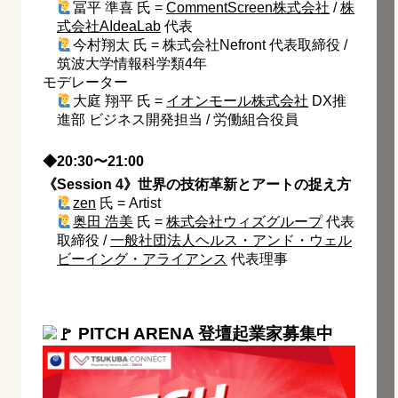
冨平 準喜 氏 =
CommentScreen株式会社
/
株
式会社AIdeaLab
代表
今村翔太 氏 = 株式会社Nefront 代表取締役 /
筑波大学情報科学類4年
モデレーター
大庭 翔平 氏 =
イオンモール株式会社
DX推
進部 ビジネス開発担当 / 労働組合役員
◆20:30〜21:00
《Session 4》世界の技術革新とアートの捉え方
zen
氏 = Artist
奥田 浩美
氏 =
株式会社ウィズグループ
代表
取締役 /
一般社団法人ヘルス・アンド・ウェル
ビーイング・アライアンス
代表理事
PITCH ARENA 登壇起業家募集中