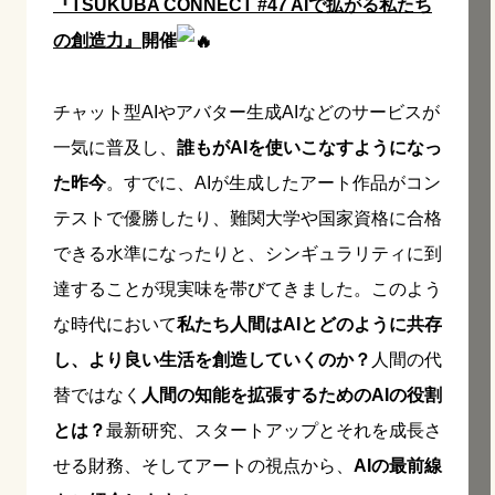
『TSUKUBA CONNÉCT #47 AIで拡がる私たち
の創造力』
開催
チャット型AIやアバター生成AIなどのサービスが
一気に普及し、
誰もがAIを使いこなすようになっ
た昨今
。すでに、AIが生成したアート作品がコン
テストで優勝したり、難関大学や国家資格に合格
できる水準になったりと、シンギュラリティに到
達することが現実味を帯びてきました。このよう
な時代において
私たち人間はAIとどのように共存
し、より良い生活を創造していくのか？
人間の代
替ではなく
人間の知能を拡張するためのAIの役割
とは？
最新研究、スタートアップとそれを成長さ
せる財務、そしてアートの視点から、
AIの最前線