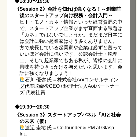
◆18:30〜19:30
《Session 2》会計を知れば強くなる！～創業前
後のスタートアップ向け税務・会計入門～
ヒト・モノ・カネ・情報といった経営資源の中
で、スタートアップ企業がまず直面する課題は
「カネ」ではないでしょうか。まだまだ日本に
は会計に強い起業家はそう多くありません。一
方で成長している起業家や企業は必ずと言って
いいほど会計に強いです。公認会計士・税理
士、そして起業家でもある私が、皆様の会計に
興味を持つきっかけを与えたいと思います。会
計に強くなりましょう！
石川 優弥 氏 =
株式会社Aoiコンサルティン
グ
代表取締役CEO / 税理士法人Aoiパートナー
ズ 代表社員
◆19:30〜20:30
《Session 3》スタートアップパネル「AIと社会
の未来（仮）
渡辺 圭祐 氏 = Co-founder & PM at
Glasp
Inc.