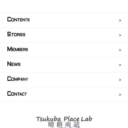
C
ONTENTS
S
TORIES
M
EMBERS
N
EWS
C
OMPANY
C
ONTACT