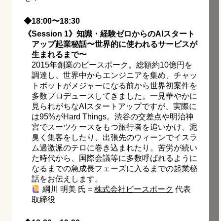
◆18:00〜18:30
《Session 1》知識・経験ゼロからのAIスタート
アップ起業秘話〜世界的に使われるサービスが
生まれるまで〜
2015年創業のビースポーク。総額約10億円を
調達し、世界中からエンジニアを集め、チャッ
トボットがメジャーになる前から世界初案件を
多数プロデュースしてきました。一見華やかに
見られがちなAIスタートアップですが、実際に
は95%がHard Things。渋谷の交差点や明治神
宮でスーツケースをもつ旅行者を追いかけ、泥
臭く集客をしたり、出張先のウィーンでイスラ
ム過激派のテロに巻き込まれたり。苦労が続い
た時代から、国際会議等に多数呼ばれるように
なるまでの急成長フェーズに入るまでの起業秘
話をお伝えします。
綱川 明美 氏 =
株式会社ビースポーク
代表
取締役