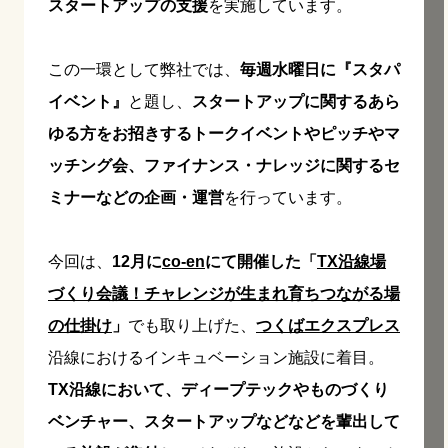
スタートアップの支援
を実施しています。
この一環として弊社では、
毎週水曜日に『スタパ
イベント』
と題し、
スタートアップに関するあら
ゆる方をお招きするトークイベントやピッチやマ
ッチング会、ファイナンス・ナレッジに関するセ
ミナーなどの企画・運営
を行っています。
今回は、
12月に
co-en
にて開催した「
TX沿線場
づくり会議！チャレンジが生まれ育ちつながる場
の仕掛け
」
でも取り上げた、
つくばエクスプレス
沿線におけるインキュベーション施設に着目。
TX沿線において、ディープテックやものづくり
ベンチャー、スタートアップなどなどを輩出して