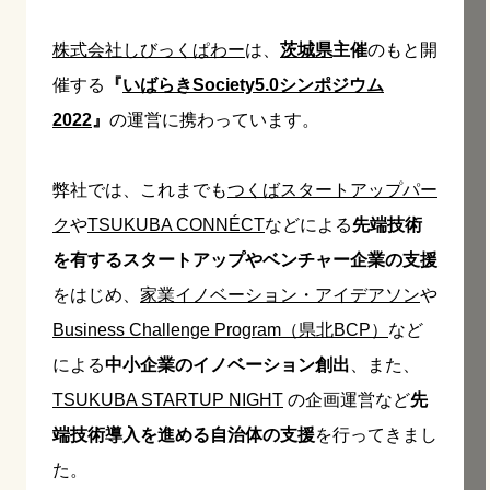
株式会社しびっくぱわー
は、
茨城県
主催
のもと開
催する
『
いばらきSociety5.0シンポジウム
2022
』
の運営に携わっています。
弊社では、これまでも
つくばスタートアップパー
ク
や
TSUKUBA CONNÉCT
などによる
先端技術
を有するスタートアップやベンチャー企業の支援
をはじめ、
家業イノベーション・アイデアソン
や
Business Challenge Program（県北BCP）
など
による
中小企業のイノベーション創出
、また、
TSUKUBA STARTUP NIGHT
の企画運営など
先
端技術導入を進める自治体の支援
を行ってきまし
た。