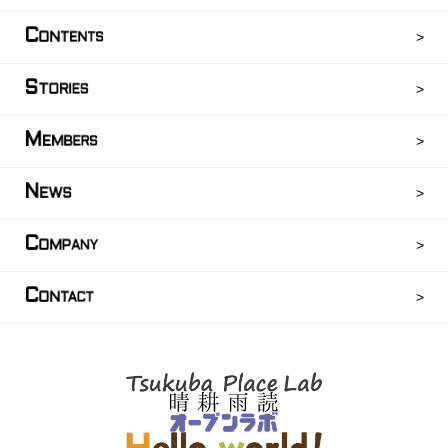
C
ONTENTS
S
TORIES
M
EMBERS
N
EWS
C
OMPANY
C
ONTACT