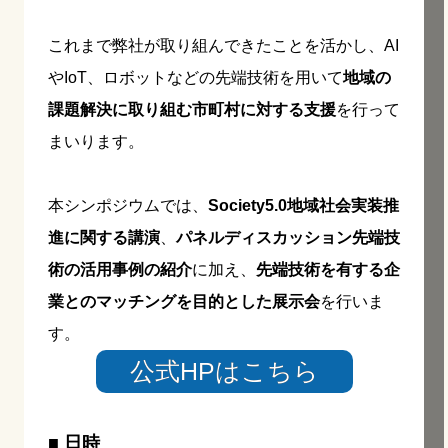
これまで弊社が取り組んできたことを活かし、AI
やIoT、ロボットなどの先端技術を用いて
地域の
課題解決に取り組む市町村に対する支援
を行って
まいります。
本シンポジウムでは、
Society5.0地域社会実装推
進に関する講演
、
パネルディスカッション先端技
術の活用事例の紹介
に加え、
先端技術を有する企
業とのマッチングを目的とした展示会
を行いま
す。
公式HPはこちら
■ 日時