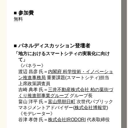
■ 参加費
無料
■ パネルディスカッション登壇者
「地方におけるスマートシティの実装化に向け
て」
《パネラー》
渡辺 昌彦 氏＝
内閣府 科学技術・イノベーショ
ン推進事務局
重要課題(スマートシティ)担当
上席政策調査員
吉崎 典孝 氏＝
三井不動産株式会社 柏の葉街づ
くり推進部事業グループ
グループ長
畠山 洋平 氏＝
富山県朝日町
次世代パブリック
マネジメントアドバイザー(
株式会社博報堂
)
《モデレーター》
谷津 孝啓 氏＝
株式会社IRODORI
代表取締役