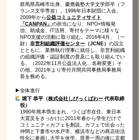
群馬県高崎市出身、慶應義塾大学文学部卒（フ
ランス文学専攻）。1996年日本財団に入会。
2009年から
公益コミュニティサイト
「CANPAN」
の担当になり、NPO×情報発
信、助成金、IT活用、寄付をテーマに様々な
NPO支援の活動に取り組む。2016年4月、（一
財）
非営利組織評価センター
（JCNE）
の設立
とともに、業務執行理事に就任し、非営利組織
の組織評価・認証制度の普及にも取り組んでい
る。（2022年11月公益法人化、名称変更）そ
の他、2021年より寄付月間共同事務局事務局
長を務める。
▶︎全体進行
堀下 恭平（
株式会社しびっくぱわー
代表取締
役）
1990年熊本県生まれ。つくば市在住。東日本
大震災をきっかけに2011年春から学生だけで
コミュニティカフェを創設。カフェで出会った
仲間と下妻市や水戸市、横浜市などの商店街活
性化に参画し大学を休学。世界一周の後に京都