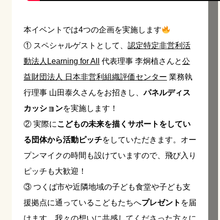
本イベントでは4つの企画を実施します
① スペシャルゲストとして、
認定特定非営利活
動法人Learning for All
代表理事 李炯植さんと
公
益財団法人 日本非営利組織評価センター
業務執
行理事 山田泰久さんをお招きし、
パネルディス
カッション
を実施します！
② 実際に
こどもの未来を描くサポートをしてい
る団体から活動ピッチ
をしていただきます。オー
プンマイクの時間も設けていますので、飛び入り
ピッチも大歓迎！
③ つくば市や近隣地域の子ども食堂や子ども支
援拠点に通っているこどもたちへ
プレゼント
を届
けます。我々の想いに共感してくださった方々に