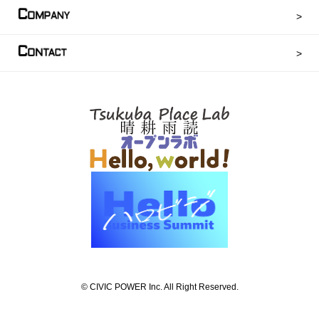
C
OMPANY
C
ONTACT
©︎ CIVIC POWER Inc. All Right Reserved.