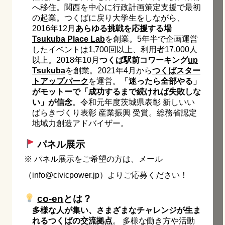
へ移住。関西を中心に行政計画策定支援で最初
の起業。つくばに戻り大学生をしながら、
2016年12月
あらゆる挑戦を応援する場
Tsukuba Place Lab
を創業。5年半で企画運営
したイベントは1,700回以上、利用者17,000人
以上。2018年10月
つくば駅前コワーキング
up
Tsukuba
を創業。2021年4月から
つくばスター
トアップパーク
を運営。
「迷ったら全部やる」
がモットーで「成功するまで続ければ失敗しな
い」が信念
。令和元年度茨城県表彰 新しいい
ばらきづくり表彰 産業振興 受賞。総務省認定
地域力創造アドバイザー。
パネル展示
※ パネル展示をご希望の方は、メール
（info@civicpower.jp）よりご応募ください！
co-en
とは？
多様な人が集い、さまざまなチャレンジが生ま
れるつくばの交流拠点
。 多様な働き方や活動