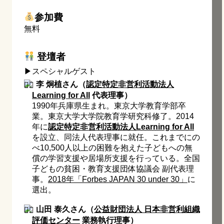
参加費
無料
登壇者
▶︎スペシャルゲスト
李 炯植さん（
認定特定非営利活動法人
Learning for All
代表理事）
1990年兵庫県生まれ。東京大学教育学部卒
業。東京大学大学院教育学研究科修了。2014
年に
認定特定非営利活動法人Learning for All
を設立、同法人代表理事に就任。これまでにの
べ10,500人以上の困難を抱えた子どもへの無
償の学習支援や居場所支援を行っている。全国
子どもの貧困・教育支援団体協議会 副代表理
事。
2018年「Forbes JAPAN 30 under 30」
に
選出。
山田 泰久さん（
公益財団法人 日本非営利組織
評価センター
業務執行理事）